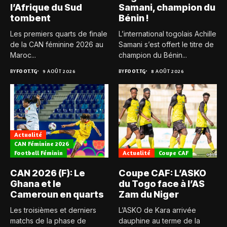
l’Afrique du Sud
Samani, champion du
tombent
Bénin !
Les premiers quarts de finale
L’international togolais Achille
de la CAN féminine 2026 au
Samani s’est offert le titre de
Maroc...
champion du Bénin...
BY
FOOT.TG
9 AOÛT 2026
BY
FOOT.TG
8 AOÛT 2026
Actualité
CAN Féminine 2026
Football Féminin
Actualité
Coupe CAF
CAN 2026 (F): Le
Coupe CAF: L’ASKO
Ghana et le
du Togo face à l’AS
Cameroun en quarts
Zam du Niger
Les troisièmes et derniers
L’ASKO de Kara arrivée
matchs de la phase de
dauphine au terme de la