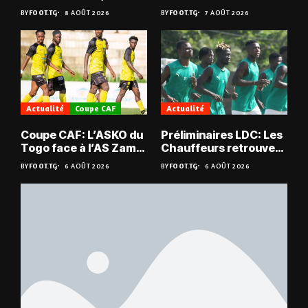
champion du Bénin !
en quarts
BY
FOOT.TG
8 AOÛT 2026
BY
FOOT.TG
7 AOÛT 2026
Actualité
Coupe CAF
Actualité
Coupe CAF: L’ASKO du
Préliminaires LDC: Les
Togo face à l’AS Zam
Chauffeurs retrouvent
du Niger
les Mimos
BY
FOOT.TG
6 AOÛT 2026
BY
FOOT.TG
6 AOÛT 2026