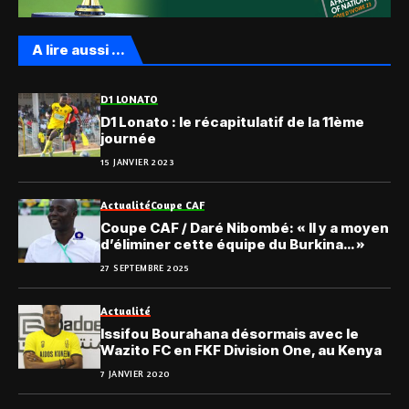
A lire aussi ...
D1 LONATO
D1 Lonato : le récapitulatif de la 11ème
journée
15 JANVIER 2023
Actualité
Coupe CAF
Coupe CAF / Daré Nibombé: « Il y a moyen
d’éliminer cette équipe du Burkina… »
27 SEPTEMBRE 2025
Actualité
Issifou Bourahana désormais avec le
Wazito FC en FKF Division One, au Kenya
7 JANVIER 2020