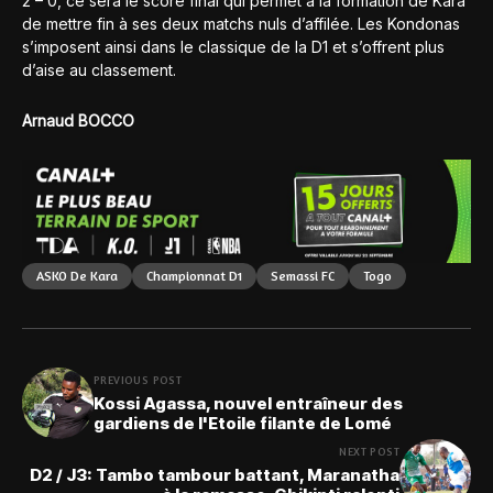
2 – 0, ce sera le score final qui permet à la formation de Kara
de mettre fin à ses deux matchs nuls d’affilée. Les Kondonas
s’imposent ainsi dans le classique de la D1 et s’offrent plus
d’aise au classement.
Arnaud BOCCO
ASKO De Kara
Championnat D1
Semassi FC
Togo
PREVIOUS POST
Kossi Agassa, nouvel entraîneur des
gardiens de l'Etoile filante de Lomé
NEXT POST
D2 / J3: Tambo tambour battant, Maranatha