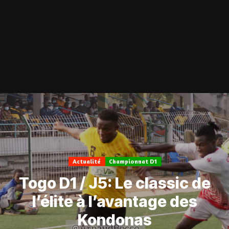
Actualité
Championnat D1
Togo D1 / J5: Le classic de
l’élite à l’avantage des
Kondonas