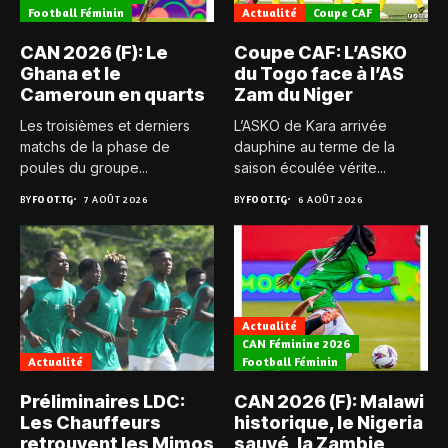
Football Féminin
Actualité
Coupe CAF
CAN 2026 (F): Le
Coupe CAF: L’ASKO
Ghana et le
du Togo face à l’AS
Cameroun en quarts
Zam du Niger
Les troisièmes et derniers
L’ASKO de Kara arrivée
matchs de la phase de
dauphine au terme de la
poules du groupe...
saison écoulée vérite...
BY
FOOT.TG
7 AOÛT 2026
BY
FOOT.TG
6 AOÛT 2026
Actualité
CAN Féminine 2026
Actualité
Football Féminin
Préliminaires LDC:
CAN 2026 (F): Malawi
Les Chauffeurs
historique, le Nigeria
retrouvent les Mimos
sauvé, la Zambie