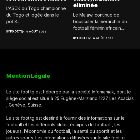
éliminée
L’ASCK du Togo championne
du Togo et logée dans le
Le Malawi continue de
pot 3...
bousculer la hiérarchie du
football féminin africain.
BY
FOOT.TG
6 AOÛT 2026
Pour...
BY
FOOT.TG
6 AOÛT 2026
Mention Légale
Le site foot.tg est hébergé par la société Infomaniak, dont le
siège social est situé à 25 Eugène-Marziano 1227 Les Acacias
, Genève, Suisse.
Le site foot.tg est destiné à fournir des informations sur le
football et les différents clubs, équipes de football , les
joueurs, l’économie du football, la santé du sportif et les
autres sports. Les informations diffusées sur le site foot.tg