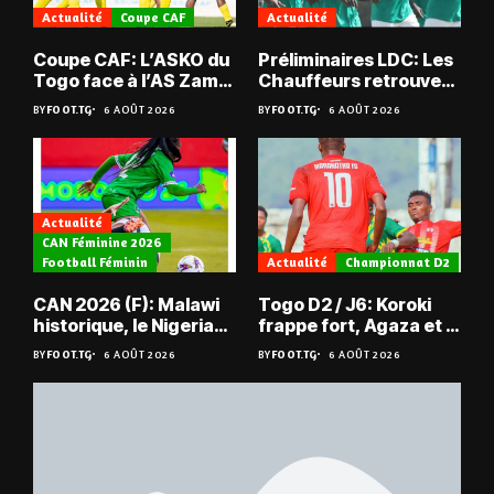
Actualité
Coupe CAF
Actualité
Coupe CAF: L’ASKO du
Préliminaires LDC: Les
Togo face à l’AS Zam
Chauffeurs retrouvent
du Niger
les Mimos
BY
FOOT.TG
6 AOÛT 2026
BY
FOOT.TG
6 AOÛT 2026
Actualité
CAN Féminine 2026
Football Féminin
Actualité
Championnat D2
CAN 2026 (F): Malawi
Togo D2 / J6: Koroki
historique, le Nigeria
frappe fort, Agaza et la
sauvé, la Zambie
JCA assurent,
BY
FOOT.TG
6 AOÛT 2026
BY
FOOT.TG
6 AOÛT 2026
éliminée
suspense avant Sara
FC – Doumbé FC