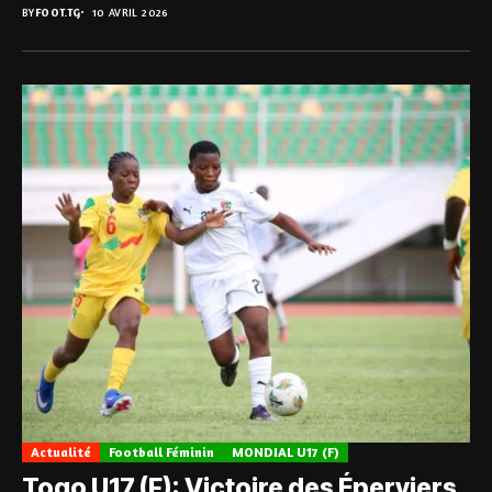
BY
FOOT.TG
10 AVRIL 2026
Actualité
Football Féminin
MONDIAL U17 (F)
Togo U17 (F): Victoire des Éperviers