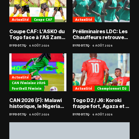
Actualité
Coupe CAF
Actualité
Coupe CAF: L’ASKO du
Préliminaires LDC: Les
Togo face à l’AS Zam
Chauffeurs retrouvent
du Niger
les Mimos
BY
FOOT.TG
6 AOÛT 2026
BY
FOOT.TG
6 AOÛT 2026
Actualité
CAN Féminine 2026
Football Féminin
Actualité
Championnat D2
CAN 2026 (F): Malawi
Togo D2 / J6: Koroki
historique, le Nigeria
frappe fort, Agaza et la
sauvé, la Zambie
JCA assurent,
BY
FOOT.TG
6 AOÛT 2026
BY
FOOT.TG
6 AOÛT 2026
éliminée
suspense avant Sara
FC – Doumbé FC