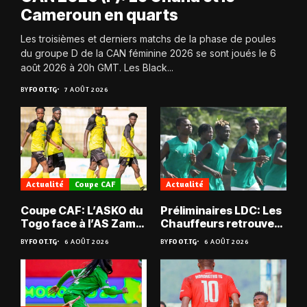
Cameroun en quarts
Les troisièmes et derniers matchs de la phase de poules
du groupe D de la CAN féminine 2026 se sont joués le 6
août 2026 à 20h GMT. Les Black...
BY
FOOT.TG
7 AOÛT 2026
Actualité
Coupe CAF
Actualité
Coupe CAF: L’ASKO du
Préliminaires LDC: Les
Togo face à l’AS Zam
Chauffeurs retrouvent
du Niger
les Mimos
BY
FOOT.TG
6 AOÛT 2026
BY
FOOT.TG
6 AOÛT 2026