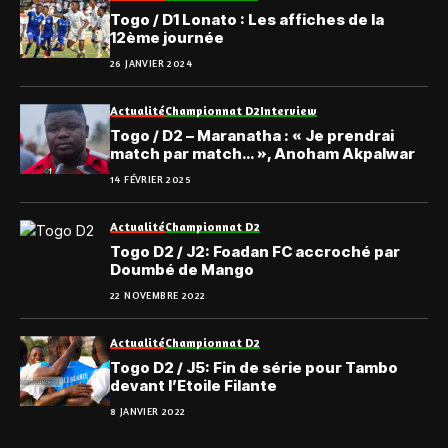
Togo / D1 Lonato : Les affiches de la
12ème journée
26 JANVIER 2024
Actualité
Championnat D2
Interview
Togo / D2 – Maranatha : « Je prendrai
match par match… », Anoham Akpalwar
14 FÉVRIER 2025
Actualité
Championnat D2
Togo D2 / J2: Foadan FC accroché par
Doumbé de Mango
22 NOVEMBRE 2022
Actualité
Championnat D2
Togo D2 / J5: Fin de série pour Tambo
devant l’Etoile Filante
8 JANVIER 2022