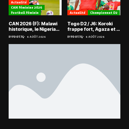
Actualité
CAN Féminine 2026
Football Féminin
Actualité
Championnat D2
CAN 2026 (F): Malawi
Togo D2 / J6: Koroki
historique, le Nigeria
frappe fort, Agaza et la
sauvé, la Zambie
JCA assurent,
BY
FOOT.TG
6 AOÛT 2026
BY
FOOT.TG
6 AOÛT 2026
éliminée
suspense avant Sara
FC – Doumbé FC