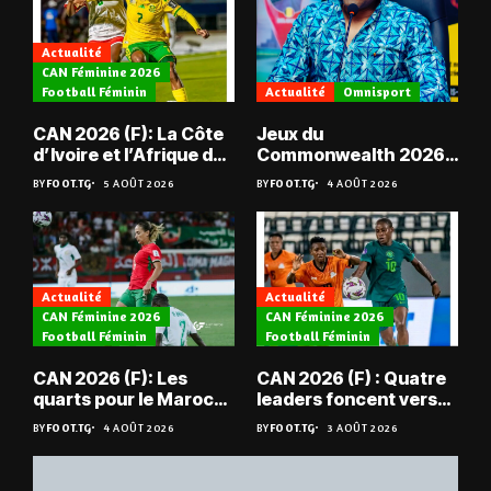
Actualité
CAN Féminine 2026
Football Féminin
Actualité
Omnisport
CAN 2026 (F): La Côte
Jeux du
d’Ivoire et l’Afrique du
Commonwealth 2026 :
Sud en quarts
« Les médailles ne
BY
FOOT.TG
5 AOÛT 2026
BY
FOOT.TG
4 AOÛT 2026
tombent pas du ciel »,
Benjamin Boukpeti
Actualité
Actualité
CAN Féminine 2026
CAN Féminine 2026
Football Féminin
Football Féminin
CAN 2026 (F): Les
CAN 2026 (F) : Quatre
quarts pour le Maroc
leaders foncent vers
et l’Algérie
les quarts
BY
FOOT.TG
4 AOÛT 2026
BY
FOOT.TG
3 AOÛT 2026