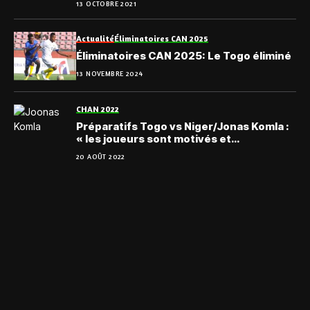
13 OCTOBRE 2021
Actualité
Éliminatoires CAN 2025
Éliminatoires CAN 2025: Le Togo éliminé
13 NOVEMBRE 2024
CHAN 2022
Préparatifs Togo vs Niger/Jonas Komla :
« les joueurs sont motivés et
déterminés »
20 AOÛT 2022