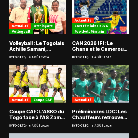
Actualité
Actualité
Omnisport
CAN Féminine 2026
Volleyball
Football Féminin
Volleyball : Le Togolais
CAN 2026 (F): Le
Achille Samani,
Ghana et le Cameroun
champion du Bénin !
en quarts
BY
FOOT.TG
8 AOÛT 2026
BY
FOOT.TG
7 AOÛT 2026
Actualité
Coupe CAF
Actualité
Coupe CAF: L’ASKO du
Préliminaires LDC: Les
Togo face à l’AS Zam
Chauffeurs retrouvent
du Niger
les Mimos
BY
FOOT.TG
6 AOÛT 2026
BY
FOOT.TG
6 AOÛT 2026