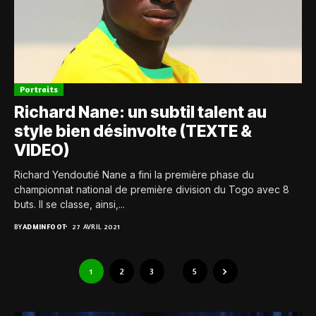
Portraits
Richard Nane: un subtil talent au
style bien désinvolte (TEXTE &
VIDEO)
Richard Yendoutié Nane a fini la première phase du
championnat national de première division du Togo avec 8
buts. Il se classe, ainsi,...
BY
ADMINFOOT
27 AVRIL 2021
1
2
3
…
5