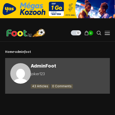
0
Home
adminfoot
AdminFoot
joker123
43 Articles
0 Comments