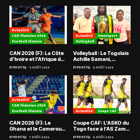
Actualité
CAN Féminine 2026
Actualité
Omnisport
Football Féminin
Volleyball
CAN 2026 (F): La Côte
Volleyball : Le Togolais
d’Ivoire et l’Afrique du
Achille Samani,
Sud tombent
champion du Bénin !
BY
FOOT.TG
9 AOÛT 2026
BY
FOOT.TG
8 AOÛT 2026
Actualité
CAN Féminine 2026
Football Féminin
Actualité
Coupe CAF
CAN 2026 (F): Le
Coupe CAF: L’ASKO du
Ghana et le Cameroun
Togo face à l’AS Zam
en quarts
du Niger
BY
FOOT.TG
7 AOÛT 2026
BY
FOOT.TG
6 AOÛT 2026