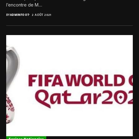
l’encontre de M....
BY
ADMINFOOT
2 AOÛT 2021
Equipes Nationales