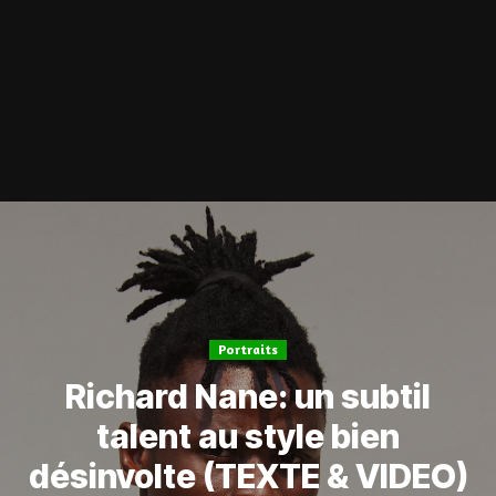
Portraits
Richard Nane: un subtil
talent au style bien
désinvolte (TEXTE & VIDEO)