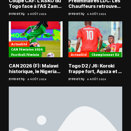
Coupe CAF: L’ASKO du
Préliminaires LDC: Les
Togo face à l’AS Zam
Chauffeurs retrouvent
du Niger
les Mimos
BY
FOOT.TG
6 AOÛT 2026
BY
FOOT.TG
6 AOÛT 2026
Actualité
CAN Féminine 2026
Football Féminin
Actualité
Championnat D2
CAN 2026 (F): Malawi
Togo D2 / J6: Koroki
historique, le Nigeria
frappe fort, Agaza et la
sauvé, la Zambie
JCA assurent,
BY
FOOT.TG
6 AOÛT 2026
BY
FOOT.TG
6 AOÛT 2026
éliminée
suspense avant Sara
FC – Doumbé FC