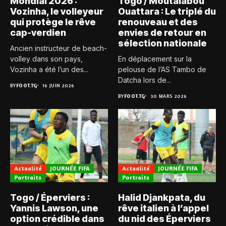
Mondial 2026 :
Togo / Moutalabou
Vozinha, le volleyeur
Ouattara : Le triplé du
qui protège le rêve
renouveau et des
cap-verdien
envies de retour en
sélection nationale
Ancien instructeur de beach-
volley dans son pays,
En déplacement sur la
Vozinha a été l’un des...
pelouse de l’AS Tambo de
Datcha lors de...
BY
FOOT.TG
16 JUIN 2026
BY
FOOT.TG
30 MARS 2026
Actualité
JOURNÉE FIFA
Actualité
JOURNÉE FIFA
Portraits
Portraits
Togo / Éperviers :
Halid Djankpata, du
Yannis Lawson, une
rêve italien à l’appel
option crédible dans
du nid des Éperviers