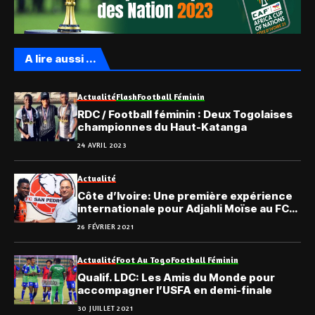
A lire aussi ...
Actualité
Flash
Football Féminin
RDC / Football féminin : Deux Togolaises
championnes du Haut-Katanga
24 AVRIL 2023
Actualité
Côte d’Ivoire: Une première expérience
internationale pour Adjahli Moïse au FC
San Pedro
26 FÉVRIER 2021
Actualité
Foot Au Togo
Football Féminin
Qualif. LDC: Les Amis du Monde pour
accompagner l’USFA en demi-finale
30 JUILLET 2021