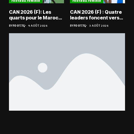
Football Féminin
Football Féminin
CAN 2026 (F): Les
CAN 2026 (F) : Quatre
quarts pour le Maroc
leaders foncent vers
et l’Algérie
les quarts
BY
FOOT.TG
4 AOÛT 2026
BY
FOOT.TG
3 AOÛT 2026