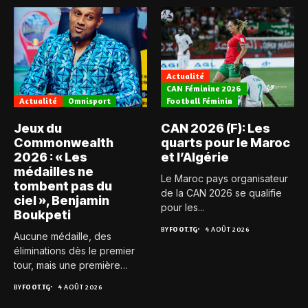
Actualité
CAN Féminine 2026
Actualité
Omnisport
Football Féminin
Jeux du
CAN 2026 (F): Les
Commonwealth
quarts pour le Maroc
2026 : « Les
et l’Algérie
médailles ne
Le Maroc pays organisateur
tombent pas du
de la CAN 2026 se qualifie
ciel », Benjamin
pour les...
Boukpeti
BY
FOOT.TG
4 AOÛT 2026
Aucune médaille, des
éliminations dès le premier
tour, mais une première
expérience...
BY
FOOT.TG
4 AOÛT 2026