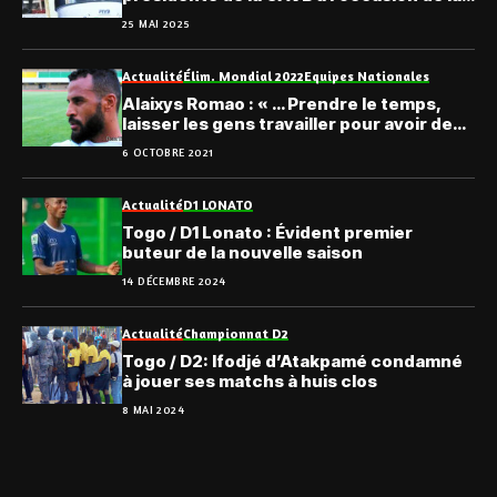
journée de l’Afrique
25 MAI 2025
Actualité
Élim. Mondial 2022
Equipes Nationales
Alaixys Romao : « … Prendre le temps,
laisser les gens travailler pour avoir des
résultats »
6 OCTOBRE 2021
Actualité
D1 LONATO
Togo / D1 Lonato : Évident premier
buteur de la nouvelle saison
14 DÉCEMBRE 2024
Actualité
Championnat D2
Togo / D2: Ifodjé d’Atakpamé condamné
à jouer ses matchs à huis clos
8 MAI 2024