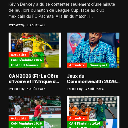
Kévin Denkey a dû se contenter seulement d’une minute
de jeu, lors du match de League Cup, face au club
mexicain du FC Pachuta. À la fin du match, il...
BY
FOOT.TG
5 AOÛT 2026
Actualité
CAN Féminine 2026
Football Féminin
Actualité
Omnisport
CAN 2026 (F): La Côte
Jeux du
d’Ivoire et l’Afrique du
Commonwealth 2026 :
Sud en quarts
« Les médailles ne
BY
FOOT.TG
5 AOÛT 2026
BY
FOOT.TG
4 AOÛT 2026
tombent pas du ciel »,
Benjamin Boukpeti
Actualité
Actualité
CAN Féminine 2026
CAN Féminine 2026