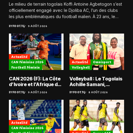
Le milieu de terrain togolais Koffi Antoine Agbetogon s’est
officiellement engagé avec le Djoliba AC, l’un des clubs
les plus emblématiques du football malien. À 23 ans, le
joueur quitte...
BY
FOOT.TG
9 AOÛT 2026
Actualité
CAN Féminine 2026
Actualité
Omnisport
Football Féminin
Volleyball
CAN 2026 (F): La Côte
Volleyball : Le Togolais
d’Ivoire et l’Afrique du
Achille Samani,
Sud tombent
champion du Bénin !
BY
FOOT.TG
9 AOÛT 2026
BY
FOOT.TG
8 AOÛT 2026
Actualité
CAN Féminine 2026