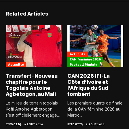
Related Articles
Actualité
CAN Féminine 2026
Actualité
Football Féminin
Transfert : Nouveau
CAN 2026 (F): La
chapitre pour le
Côte d’Ivoire et
Togolais Antoine
l’Afrique du Sud
Agbetogon, au Mali
tombent
Le milieu de terrain togolais
Les premiers quarts de finale
Koffi Antoine Agbetogon
de la CAN féminine 2026 au
s’est officiellement engagé
Maroc...
avec...
BY
FOOT.TG
9 AOÛT 2026
BY
FOOT.TG
9 AOÛT 2026