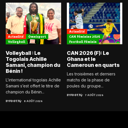
Actualité
Actualité
Omnisport
CAN Féminine 2026
Volleyball
Football Féminin
Volleyball : Le
CAN 2026 (F): Le
Togolais Achille
Ghana et le
Samani, champion du
Cameroun en quarts
Bénin !
Les troisièmes et derniers
L’international togolais Achille
matchs de la phase de
Samani s’est offert le titre de
poules du groupe...
champion du Bénin...
BY
FOOT.TG
7 AOÛT 2026
BY
FOOT.TG
8 AOÛT 2026