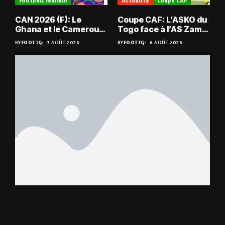
Football Féminin
Actualité
Coupe CAF
CAN 2026 (F): Le
Coupe CAF: L’ASKO du
Ghana et le Cameroun
Togo face à l’AS Zam
en quarts
du Niger
BY
FOOT.TG
7 AOÛT 2026
BY
FOOT.TG
6 AOÛT 2026