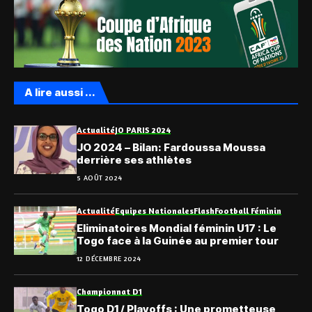
A lire aussi ...
Actualité
JO PARIS 2024
JO 2024 – Bilan: Fardoussa Moussa
derrière ses athlètes
5 AOÛT 2024
Actualité
Equipes Nationales
Flash
Football Féminin
Eliminatoires Mondial féminin U17 : Le
Togo face à la Guinée au premier tour
12 DÉCEMBRE 2024
Championnat D1
Togo D1 / Playoffs : Une prometteuse