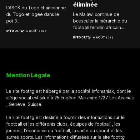
éliminée
L’ASCK du Togo championne
du Togo et logée dans le
Le Malawi continue de
pot 3...
bousculer la hiérarchie du
football féminin africain.
BY
FOOT.TG
6 AOÛT 2026
Pour...
BY
FOOT.TG
6 AOÛT 2026
Mention Légale
Le site foot.tg est hébergé par la société Infomaniak, dont le
siège social est situé à 25 Eugène-Marziano 1227 Les Acacias
, Genève, Suisse.
Le site foot.tg est destiné à fournir des informations sur le
football et les différents clubs, équipes de football , les
joueurs, l’économie du football, la santé du sportif et les
autres sports. Les informations diffusées sur le site foot.tg