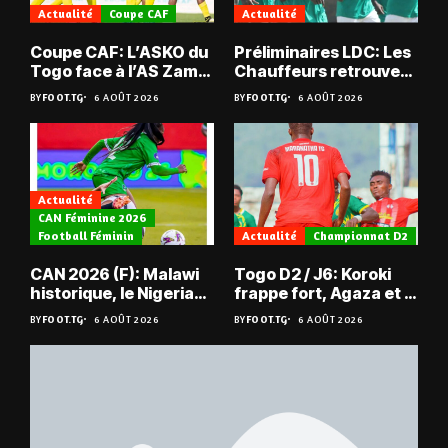
Actualité
Coupe CAF
Actualité
Coupe CAF: L’ASKO du
Préliminaires LDC: Les
Togo face à l’AS Zam
Chauffeurs retrouvent
du Niger
les Mimos
BY
FOOT.TG
6 AOÛT 2026
BY
FOOT.TG
6 AOÛT 2026
Actualité
CAN Féminine 2026
Football Féminin
Actualité
Championnat D2
CAN 2026 (F): Malawi
Togo D2 / J6: Koroki
historique, le Nigeria
frappe fort, Agaza et la
sauvé, la Zambie
JCA assurent,
BY
FOOT.TG
6 AOÛT 2026
BY
FOOT.TG
6 AOÛT 2026
éliminée
suspense avant Sara
FC – Doumbé FC