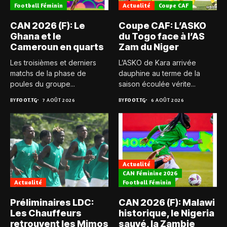
Football Féminin
Actualité
Coupe CAF
CAN 2026 (F): Le
Coupe CAF: L’ASKO
Ghana et le
du Togo face à l’AS
Cameroun en quarts
Zam du Niger
Les troisièmes et derniers
L’ASKO de Kara arrivée
matchs de la phase de
dauphine au terme de la
poules du groupe...
saison écoulée vérite...
BY
FOOT.TG
7 AOÛT 2026
BY
FOOT.TG
6 AOÛT 2026
Actualité
CAN Féminine 2026
Actualité
Football Féminin
Préliminaires LDC:
CAN 2026 (F): Malawi
Les Chauffeurs
historique, le Nigeria
retrouvent les Mimos
sauvé, la Zambie