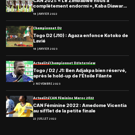
CAN 2021: « Le Zimbabwé nous a
complètement endormi », Kaba Diawara,
coach de la Guinée.
18 JANVIER 2022
Championnat D2
Togo D2 (J10) : Agaza enfonce Kotoko de
Lavié
18 JANVIER 2023
Actualité
Championnat D2
Interview
Togo / D2 / J1: Ben Adjakpa bien réservé,
après le hold-up de l’Étoile Filante
2 NOVEMBRE 2023
Actualité
CAN Féminine Maroc 2022
CAN Féminine 2022 : Amedome Vicentia
au sifflet de la petite finale
22 JUILLET 2022