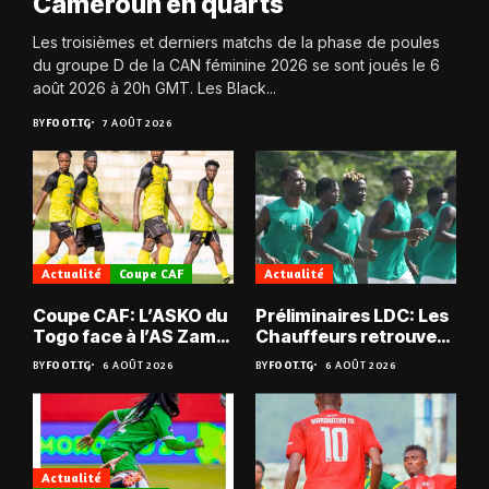
Cameroun en quarts
Les troisièmes et derniers matchs de la phase de poules
du groupe D de la CAN féminine 2026 se sont joués le 6
août 2026 à 20h GMT. Les Black...
BY
FOOT.TG
7 AOÛT 2026
Actualité
Coupe CAF
Actualité
Coupe CAF: L’ASKO du
Préliminaires LDC: Les
Togo face à l’AS Zam
Chauffeurs retrouvent
du Niger
les Mimos
BY
FOOT.TG
6 AOÛT 2026
BY
FOOT.TG
6 AOÛT 2026
Actualité