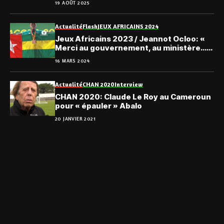
19 AOÛT 2025
Actualité
Flash
JEUX AFRICAINS 2024
Jeux Africains 2023 / Jeannot Ocloo: «
Merci au gouvernement, au ministère…
Nous promettons de remporter l’or »
16 MARS 2024
(Vidéo)
Actualité
CHAN 2020
Interview
CHAN 2020: Claude Le Roy au Cameroun
pour « épauler » Abalo
20 JANVIER 2021