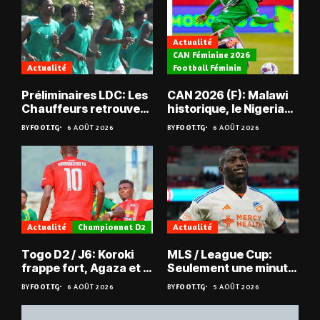
Actualité
CAN Féminine 2026
Actualité
Football Féminin
Préliminaires LDC: Les
CAN 2026 (F): Malawi
Chauffeurs retrouvent
historique, le Nigeria
les Mimos
sauvé, la Zambie
BY
FOOT.TG
6 AOÛT 2026
BY
FOOT.TG
6 AOÛT 2026
éliminée
Actualité
Championnat D2
Actualité
Togo D2 / J6: Koroki
MLS / League Cup:
frappe fort, Agaza et la
Seulement une minute
JCA assurent,
de jeu pour Kévin
BY
FOOT.TG
6 AOÛT 2026
BY
FOOT.TG
5 AOÛT 2026
suspense avant Sara
Denkey
FC – Doumbé FC