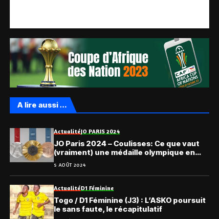
A lire aussi ...
Actualité
JO PARIS 2024
JO Paris 2024 – Coulisses: Ce que vaut
(vraiment) une médaille olympique en
Afrique
5 AOÛT 2024
Actualité
D1 Féminine
Togo / D1 Féminine (J3) : L’ASKO poursuit
le sans faute, le récapitulatif