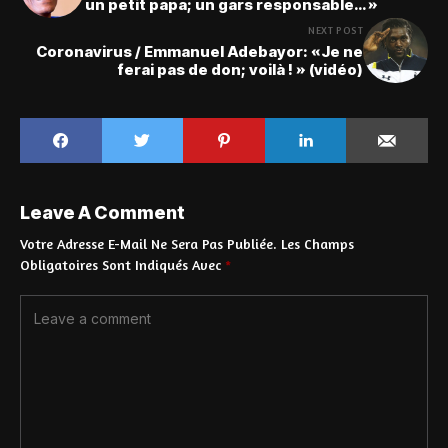
un petit papa; un gars responsable… »
NEXT POST
Coronavirus / Emmanuel Adebayor: «Je ne
ferai pas de don; voilà ! » (vidéo)
Leave A Comment
Votre Adresse E-Mail Ne Sera Pas Publiée.
Les Champs
Obligatoires Sont Indiqués Avec
*