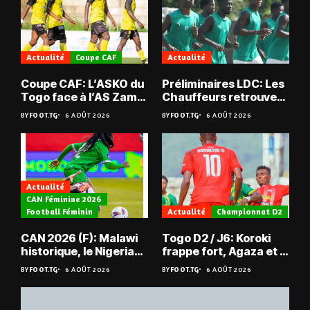
Actualité
Coupe CAF
Actualité
Coupe CAF: L’ASKO du
Préliminaires LDC: Les
Togo face à l’AS Zam
Chauffeurs retrouvent
du Niger
les Mimos
BY
FOOT.TG
6 AOÛT 2026
BY
FOOT.TG
6 AOÛT 2026
Actualité
CAN Féminine 2026
Football Féminin
Actualité
Championnat D2
CAN 2026 (F): Malawi
Togo D2 / J6: Koroki
historique, le Nigeria
frappe fort, Agaza et la
sauvé, la Zambie
JCA assurent,
BY
FOOT.TG
6 AOÛT 2026
BY
FOOT.TG
6 AOÛT 2026
éliminée
suspense avant Sara
FC – Doumbé FC