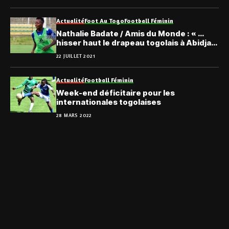
Actualité
Foot Au Togo
Football Féminin
Nathalie Badate / Amis du Monde : « …
hisser haut le drapeau togolais à Abidjan
»
22 JUILLET 2021
Actualité
Football Féminin
Week-end déficitaire pour les
internationales togolaises
28 MARS 2022