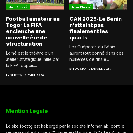
Non Classé
Non Classé
Football amateur au
CAN 2025: Le Bénin
Togo : La FIFA
n’atteint pas
enclenche une
finalement les
nouvelle ère de
quarts
structuration
Les Guépards du Bénin
Lomé est le théâtre d’un
auront tout donné dans ces
atelier stratégique initié par
huitièmes de finale...
la FIFA, depuis...
BY
FOOT.TG
5 JANVIER 2026
BY
FOOT.TG
3 AVRIL 2026
Mention Légale
Le site foot.tg est hébergé par la société Infomaniak, dont le
siège social est situé à 25 Eugène-Marziano 1227 Les Acacias