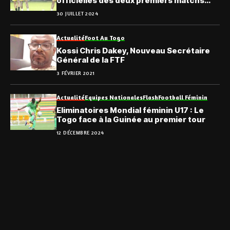
officielles des deux premiers matchs
des Eperviers
30 JUILLET 2024
Actualité
Foot Au Togo
Kossi Chris Dakey, Nouveau Secrétaire
Général de la FTF
3 FÉVRIER 2021
Actualité
Equipes Nationales
Flash
Football Féminin
Eliminatoires Mondial féminin U17 : Le
Togo face à la Guinée au premier tour
12 DÉCEMBRE 2024