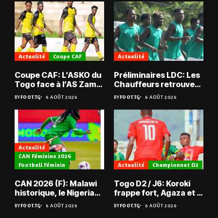
Actualité
Coupe CAF
Actualité
Coupe CAF: L’ASKO du
Préliminaires LDC: Les
Togo face à l’AS Zam
Chauffeurs retrouvent
du Niger
les Mimos
BY
FOOT.TG
6 AOÛT 2026
BY
FOOT.TG
6 AOÛT 2026
Actualité
CAN Féminine 2026
Football Féminin
Actualité
Championnat D2
CAN 2026 (F): Malawi
Togo D2 / J6: Koroki
historique, le Nigeria
frappe fort, Agaza et la
sauvé, la Zambie
JCA assurent,
BY
FOOT.TG
6 AOÛT 2026
BY
FOOT.TG
6 AOÛT 2026
éliminée
suspense avant Sara