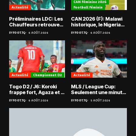
CAN Féminine 2026
Actualité
Football Féminin
Préliminaires LDC: Les
CAN 2026 (F): Malawi
Chauffeurs retrouvent
historique, le Nigeria
les Mimos
sauvé, la Zambie
BY
FOOT.TG
6 AOÛT 2026
BY
FOOT.TG
6 AOÛT 2026
éliminée
Actualité
Championnat D2
Actualité
Togo D2 / J6: Koroki
MLS / League Cup:
frappe fort, Agaza et la
Seulement une minute
JCA assurent,
de jeu pour Kévin
BY
FOOT.TG
6 AOÛT 2026
BY
FOOT.TG
5 AOÛT 2026
suspense avant Sara
Denkey
FC – Doumbé FC