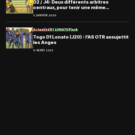
D2 / J4: Deux différents arbitres
centraux, pour tenir une même
rencontre
5 JANVIER 2020
Actualité
D1 LONATO
Flash
Togo D1 Lonato (J20) : l’AS OTR assujettit
les Anges
11 MARS 2023