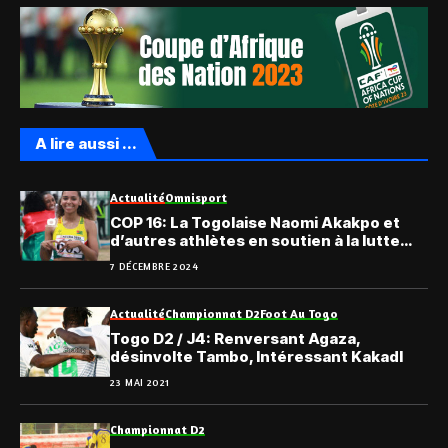
A lire aussi ...
Actualité
Omnisport
COP 16: La Togolaise Naomi Akakpo et
d’autres athlètes en soutien à la lutte
contre la désertification
7 DÉCEMBRE 2024
Actualité
Championnat D2
Foot Au Togo
Togo D2 / J4: Renversant Agaza,
désinvolte Tambo, Intéressant Kakadl
23 MAI 2021
Championnat D2