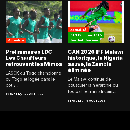
Actualité
CAN Féminine 2026
Actualité
Football Féminin
Préliminaires LDC:
CAN 2026 (F): Malawi
Les Chauffeurs
historique, le Nigeria
retrouvent les Mimos
sauvé, la Zambie
éliminée
L’ASCK du Togo championne
du Togo et logée dans le
Le Malawi continue de
pot 3...
bousculer la hiérarchie du
football féminin africain.
BY
FOOT.TG
6 AOÛT 2026
Pour...
BY
FOOT.TG
6 AOÛT 2026