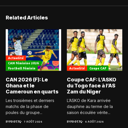
Related Articles
Actualité
CAN Féminine 2026
Football Féminin
Actualité
Coupe CAF
CAN 2026 (F): Le
Coupe CAF: L’ASKO
Ghana et le
du Togo face à l’AS
Cameroun en quarts
Zam du Niger
Les troisièmes et derniers
L’ASKO de Kara arrivée
matchs de la phase de
dauphine au terme de la
poules du groupe...
saison écoulée vérite...
BY
FOOT.TG
7 AOÛT 2026
BY
FOOT.TG
6 AOÛT 2026