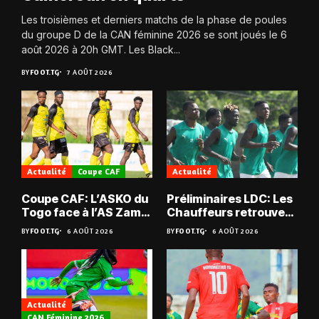
Les troisièmes et derniers matchs de la phase de poules
du groupe D de la CAN féminine 2026 se sont joués le 6
août 2026 à 20h GMT. Les Black...
BY
FOOT.TG
7 AOÛT 2026
Actualité
Coupe CAF
Actualité
Coupe CAF: L’ASKO du
Préliminaires LDC: Les
Togo face à l’AS Zam
Chauffeurs retrouvent
du Niger
les Mimos
BY
FOOT.TG
6 AOÛT 2026
BY
FOOT.TG
6 AOÛT 2026
Actualité
CAN Féminine 2026