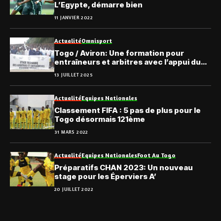
L’Egypte, démarre bien
11 JANVIER 2022
Actualité
Omnisport
Togo / Aviron: Une formation pour
entraîneurs et arbitres avec l’appui du
CNO-TOGO
13 JUILLET 2025
Actualité
Equipes Nationales
Classement FIFA : 5 pas de plus pour le
Togo désormais 121ème
31 MARS 2022
Actualité
Equipes Nationales
Foot Au Togo
Préparatifs CHAN 2023: Un nouveau
stage pour les Éperviers A’
20 JUILLET 2022