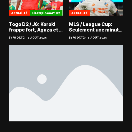
Actualité
Championnat D2
Actualité
Togo D2 / J6: Koroki
MLS / League Cup:
frappe fort, Agaza et la
Seulement une minute
JCA assurent,
de jeu pour Kévin
BY
FOOT.TG
6 AOÛT 2026
BY
FOOT.TG
5 AOÛT 2026
suspense avant Sara
Denkey
FC – Doumbé FC