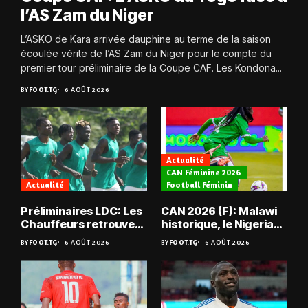
l’AS Zam du Niger
L’ASKO de Kara arrivée dauphine au terme de la saison
écoulée vérite de l’AS Zam du Niger pour le compte du
premier tour préliminaire de la Coupe CAF. Les Kondona...
BY
FOOT.TG
6 AOÛT 2026
Actualité
CAN Féminine 2026
Actualité
Football Féminin
Préliminaires LDC: Les
CAN 2026 (F): Malawi
Chauffeurs retrouvent
historique, le Nigeria
les Mimos
sauvé, la Zambie
BY
FOOT.TG
6 AOÛT 2026
BY
FOOT.TG
6 AOÛT 2026
éliminée