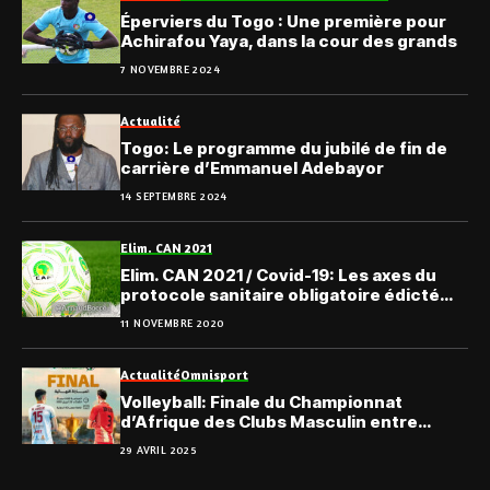
Éperviers du Togo : Une première pour
Achirafou Yaya, dans la cour des grands
7 NOVEMBRE 2024
Actualité
Togo: Le programme du jubilé de fin de
carrière d’Emmanuel Adebayor
14 SEPTEMBRE 2024
Elim. CAN 2021
Elim. CAN 2021 / Covid-19: Les axes du
protocole sanitaire obligatoire édicté
par la CAF
11 NOVEMBRE 2020
Actualité
Omnisport
Volleyball: Finale du Championnat
d’Afrique des Clubs Masculin entre
Swehly et Espérance de Tunis
29 AVRIL 2025