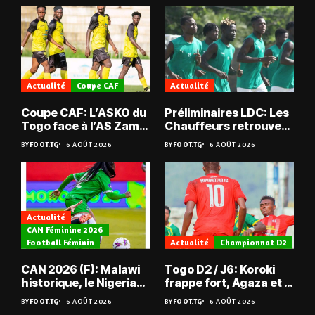
Actualité
Coupe CAF
Actualité
Coupe CAF: L’ASKO du
Préliminaires LDC: Les
Togo face à l’AS Zam
Chauffeurs retrouvent
du Niger
les Mimos
BY
FOOT.TG
6 AOÛT 2026
BY
FOOT.TG
6 AOÛT 2026
Actualité
CAN Féminine 2026
Football Féminin
Actualité
Championnat D2
CAN 2026 (F): Malawi
Togo D2 / J6: Koroki
historique, le Nigeria
frappe fort, Agaza et la
sauvé, la Zambie
JCA assurent,
BY
FOOT.TG
6 AOÛT 2026
BY
FOOT.TG
6 AOÛT 2026
éliminée
suspense avant Sara