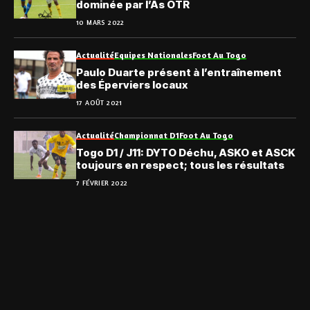
dominée par l’As OTR
10 MARS 2022
Actualité
Equipes Nationales
Foot Au Togo
Paulo Duarte présent à l’entraînement
des Éperviers locaux
17 AOÛT 2021
Actualité
Championnat D1
Foot Au Togo
Togo D1 / J11: DYTO Déchu, ASKO et ASCK
toujours en respect; tous les résultats
7 FÉVRIER 2022