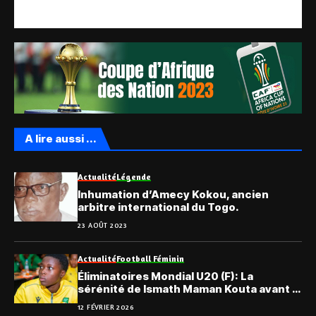
A lire aussi ...
Actualité
Légende
Inhumation d’Amecy Kokou, ancien
arbitre international du Togo.
23 AOÛT 2023
Actualité
Football Féminin
Éliminatoires Mondial U20 (F): La
sérénité de Ismath Maman Kouta avant le
retour face à l’Égypte
12 FÉVRIER 2026