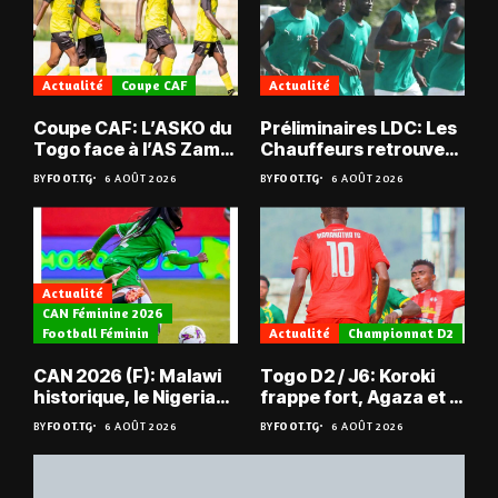
Actualité
Coupe CAF
Actualité
Coupe CAF: L’ASKO du
Préliminaires LDC: Les
Togo face à l’AS Zam
Chauffeurs retrouvent
du Niger
les Mimos
BY
FOOT.TG
6 AOÛT 2026
BY
FOOT.TG
6 AOÛT 2026
Actualité
CAN Féminine 2026
Football Féminin
Actualité
Championnat D2
CAN 2026 (F): Malawi
Togo D2 / J6: Koroki
historique, le Nigeria
frappe fort, Agaza et la
sauvé, la Zambie
JCA assurent,
BY
FOOT.TG
6 AOÛT 2026
BY
FOOT.TG
6 AOÛT 2026
éliminée
suspense avant Sara
FC – Doumbé FC