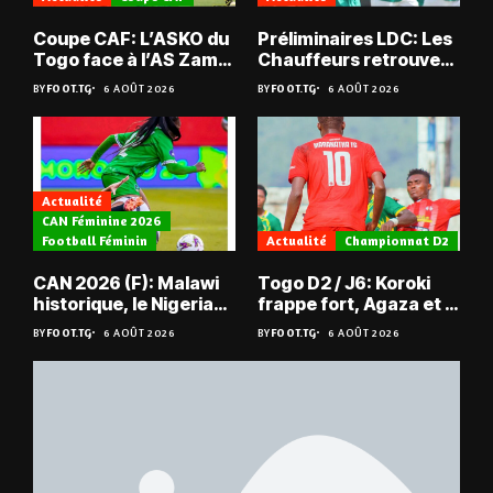
Coupe CAF: L’ASKO du
Préliminaires LDC: Les
Togo face à l’AS Zam
Chauffeurs retrouvent
du Niger
les Mimos
BY
FOOT.TG
6 AOÛT 2026
BY
FOOT.TG
6 AOÛT 2026
Actualité
CAN Féminine 2026
Football Féminin
Actualité
Championnat D2
CAN 2026 (F): Malawi
Togo D2 / J6: Koroki
historique, le Nigeria
frappe fort, Agaza et la
sauvé, la Zambie
JCA assurent,
BY
FOOT.TG
6 AOÛT 2026
BY
FOOT.TG
6 AOÛT 2026
éliminée
suspense avant Sara
FC – Doumbé FC