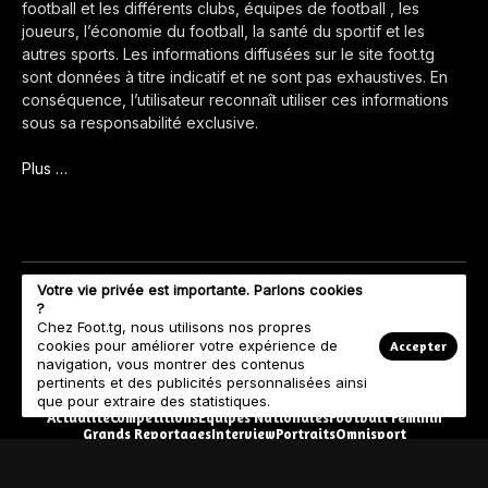
football et les différents clubs, équipes de football , les
joueurs, l’économie du football, la santé du sportif et les
autres sports. Les informations diffusées sur le site foot.tg
sont données à titre indicatif et ne sont pas exhaustives. En
conséquence, l’utilisateur reconnaît utiliser ces informations
sous sa responsabilité exclusive.
Plus …
Votre vie privée est importante. Parlons cookies
?
Chez Foot.tg, nous utilisons nos propres
cookies pour améliorer votre expérience de
Accepter
navigation, vous montrer des contenus
pertinents et des publicités personnalisées ainsi
que pour extraire des statistiques.
Actualité
Compétitions
Equipes Nationales
Football Féminin
Grands Reportages
Interview
Portraits
Omnisport
© Copyright 2023 Foot.tg