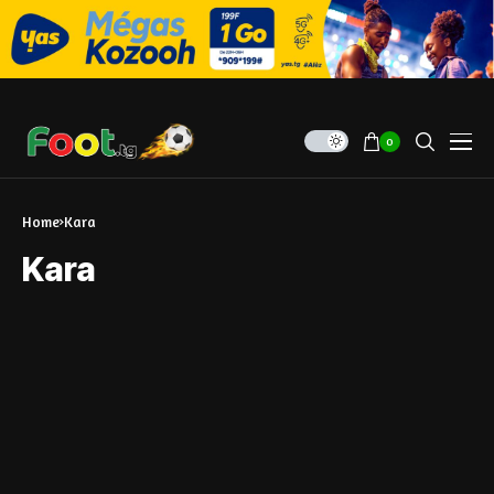
0
Home
Kara
Kara