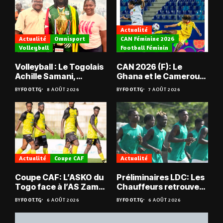
Actualité
Actualité
Omnisport
CAN Féminine 2026
Volleyball
Football Féminin
Volleyball : Le Togolais
CAN 2026 (F): Le
Achille Samani,
Ghana et le Cameroun
champion du Bénin !
en quarts
BY
FOOT.TG
8 AOÛT 2026
BY
FOOT.TG
7 AOÛT 2026
Actualité
Coupe CAF
Actualité
Coupe CAF: L’ASKO du
Préliminaires LDC: Les
Togo face à l’AS Zam
Chauffeurs retrouvent
du Niger
les Mimos
BY
FOOT.TG
6 AOÛT 2026
BY
FOOT.TG
6 AOÛT 2026