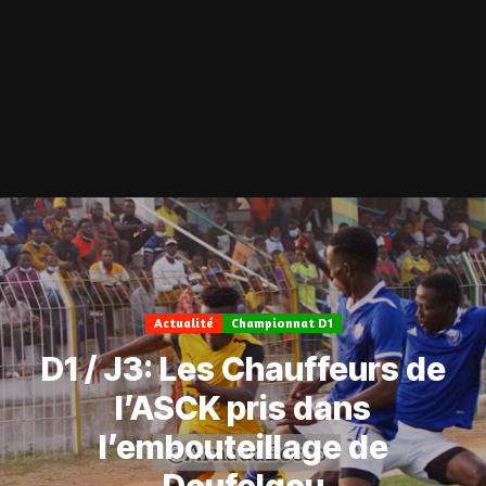
Actualité
Championnat D1
D1 / J3: Les Chauffeurs de
l’ASCK pris dans
l’embouteillage de