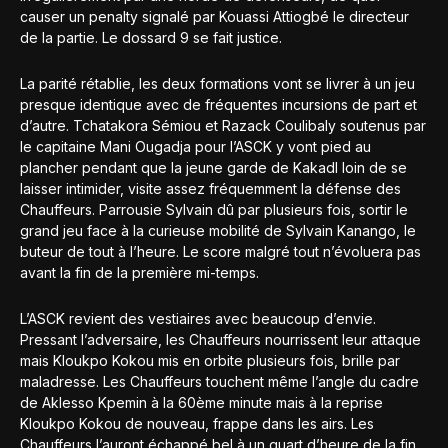
causer un penalty signalé par Kouassi Attiogbé le directeur
de la partie. Le dossard 9 se fait justice.
La parité rétablie, les deux formations vont se livrer à un jeu
presque identique avec de fréquentes incursions de part et
d’autre. Tchatakora Sémiou et Razack Coulibaly soutenus par
le capitaine Mani Ougadja pour l’ASCK y vont pied au
plancher pendant que la jeune garde de Kakadl loin de se
laisser intimider, visite assez fréquemment la défense des
Chauffeurs. Parrousie Sylvain dû par plusieurs fois, sortir le
grand jeu face à la curieuse mobilité de Sylvain Kanango, le
buteur de tout à l’heure. Le score malgré tout n’évoluera pas
avant la fin de la première mi-temps.
L’ASCK revient des vestiaires avec beaucoup d’envie.
Pressant l’adversaire, les Chauffeurs nourrissent leur attaque
mais Kloukpo Kokou mis en orbite plusieurs fois, brille par
maladresse. Les Chauffeurs touchent même l’angle du cadre
de Aklesso Kpemin à la 60ème minute mais à la reprise
Kloukpo Kokou de nouveau, frappe dans les airs. Les
Chauffeurs l’auront échappé bel à un quart d’heure de la fin