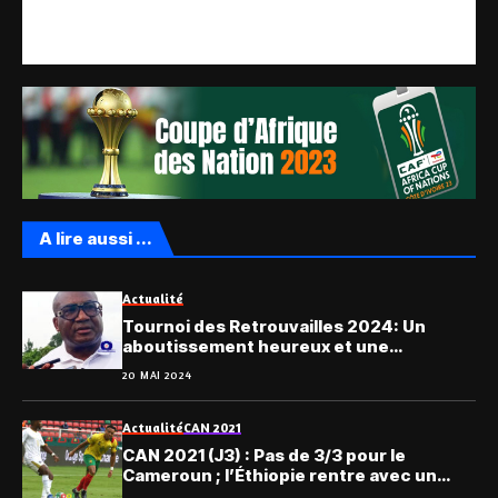
A lire aussi ...
Actualité
Tournoi des Retrouvailles 2024: Un
aboutissement heureux et une
satisfaction pour le promoteur
20 MAI 2024
Actualité
CAN 2021
CAN 2021 (J3) : Pas de 3/3 pour le
Cameroun ; l’Éthiopie rentre avec un
point