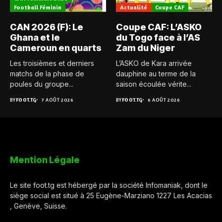
Football Féminin
Actualité
Coupe CAF
CAN 2026 (F): Le
Coupe CAF: L’ASKO
Ghana et le
du Togo face à l’AS
Cameroun en quarts
Zam du Niger
Les troisièmes et derniers
L’ASKO de Kara arrivée
matchs de la phase de
dauphine au terme de la
poules du groupe...
saison écoulée vérite...
BY
FOOT.TG
7 AOÛT 2026
BY
FOOT.TG
6 AOÛT 2026
Mention Légale
Le site foot.tg est hébergé par la société Infomaniak, dont le
siège social est situé à 25 Eugène-Marziano 1227 Les Acacias
, Genève, Suisse.