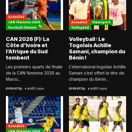
Actualité
CAN Féminine 2026
Actualité
Omnisport
Football Féminin
Volleyball
CAN 2026 (F): La
Volleyball : Le
Côte d’Ivoire et
Togolais Achille
l’Afrique du Sud
Samani, champion du
tombent
Bénin !
Les premiers quarts de finale
L’international togolais Achille
de la CAN féminine 2026 au
Samani s’est offert le titre de
Maroc...
champion du Bénin...
BY
FOOT.TG
9 AOÛT 2026
BY
FOOT.TG
8 AOÛT 2026
Actualité
CAN Féminine 2026