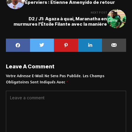
Éperviers : Etienne Amenyido de retour
NEXT POST
D2 / J1: Agaza à quai, Maranatha en
murmures l'Étoile Filante avec la manière
Leave A Comment
Votre Adresse E-Mail Ne Sera Pas Publiée.
Les Champs
Obligatoires Sont Indiqués Avec
*