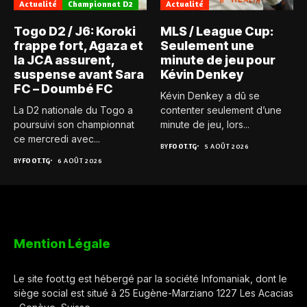
Actualité
Championnat D2
Actualité
Togo D2 / J6: Koroki
MLS / League Cup:
frappe fort, Agaza et
Seulement une
la JCA assurent,
minute de jeu pour
suspense avant Sara
Kévin Denkey
FC – Doumbé FC
Kévin Denkey a dû se
La D2 nationale du Togo a
contenter seulement d’une
poursuivi son championnat
minute de jeu, lors...
ce mercredi avec...
BY
FOOT.TG
5 AOÛT 2026
BY
FOOT.TG
6 AOÛT 2026
Mention Légale
Le site foot.tg est hébergé par la société Infomaniak, dont le
siège social est situé à 25 Eugène-Marziano 1227 Les Acacias