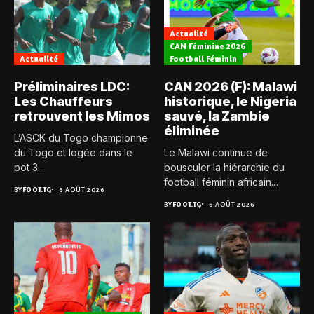
Actualité
CAN Féminine 2026
Actualité
Football Féminin
Préliminaires LDC:
CAN 2026 (F): Malawi
Les Chauffeurs
historique, le Nigeria
retrouvent les Mimos
sauvé, la Zambie
éliminée
L’ASCK du Togo championne
du Togo et logée dans le
Le Malawi continue de
pot 3...
bousculer la hiérarchie du
football féminin africain.
BY
FOOT.TG
6 AOÛT 2026
Pour...
BY
FOOT.TG
6 AOÛT 2026