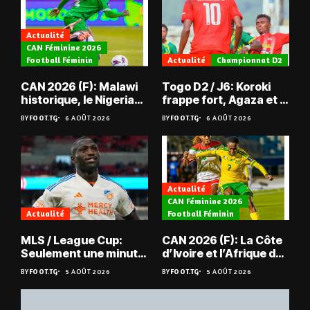
Actualité
CAN Féminine 2026
Football Féminin
Actualité
Championnat D2
CAN 2026 (F): Malawi
Togo D2 / J6: Koroki
historique, le Nigeria
frappe fort, Agaza et la
sauvé, la Zambie
JCA assurent,
BY
FOOT.TG
6 AOÛT 2026
BY
FOOT.TG
6 AOÛT 2026
éliminée
suspense avant Sara
FC – Doumbé FC
Actualité
CAN Féminine 2026
Actualité
Football Féminin
MLS / League Cup:
CAN 2026 (F): La Côte
Seulement une minute
d’Ivoire et l’Afrique du
de jeu pour Kévin
Sud en quarts
BY
FOOT.TG
5 AOÛT 2026
BY
FOOT.TG
5 AOÛT 2026
Denkey