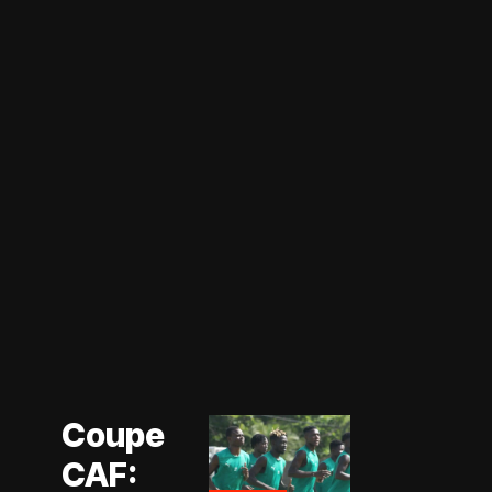
Actualité
Coupe CAF
Actualité
Coupe
CAN Féminine
2026
CAF:
Football
Féminin