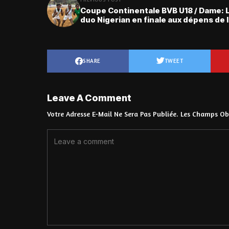
Coupe Continentale BVB U18 / Dame: L
duo Nigerian en finale aux dépens de 
SHARE
TWEET
Leave A Comment
Votre Adresse E-Mail Ne Sera Pas Publiée.
Les Champs Obl