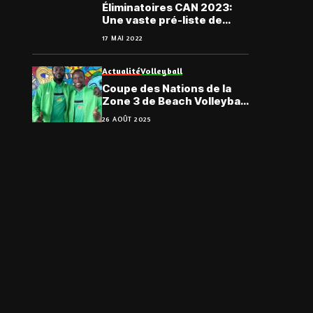
Éliminatoires CAN 2023:
Une vaste pré-liste de
Paulo Duarte en prélude
17 MAI 2022
aux rendez-vous de juin
Actualité
Volleyball
Coupe des Nations de la
Zone 3 de Beach Volleyball
: La paire Kotoka – Samani
26 AOÛT 2025
en rodage à Abidjan