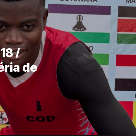
18 /
éria de