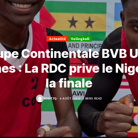
Actualité
Volleyball
pe Continentale BVB U
 : La RDC prive le Nig
la finale
FOOT.TG
6 AOÛT 2025
1 MINS READ