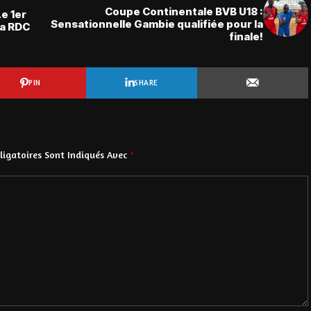
Coupe Continentale BVB U18 :
e 1er
Sensationnelle Gambie qualifiée pour la
la RDC
finale!
PIN
SHARE
igatoires Sont Indiqués Avec
*