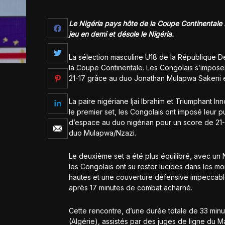
Le Nigéria pays hôte de la Coupe Continentale 
jeu en demi et désole le Nigéria.
La sélection masculine U18 de la République D
la Coupe Continentale. Les Congolais s’imposent
21-17 grâce au duo Jonathan Mulapwa Sakeni e
La paire nigériane Ijai Ibrahim et Triumphant I
le premier set, les Congolais ont imposé leur pu
d’espace au duo nigérian pour un score de 21-1
duo Mulapwa/Nzazi.
Le deuxième set a été plus équilibré, avec un N
les Congolais ont su rester lucides dans les 
hautes et une couverture défensive impeccable
après 17 minutes de combat acharné.
Cette rencontre, d’une durée totale de 33 minu
(Algérie), assistés par des juges de ligne du M