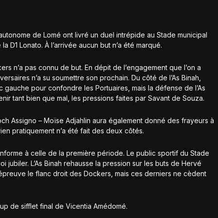
 autonome de Lomé ont livré un duel intrépide au Stade municipal
a D1 Lonato. À l’arrivée aucun but n’a été marqué.
kers n’a pas connu de but. En dépit de l’engagement que l’on a
ersaires n’a su soumettre son prochain. Du côté de l’As Binah,
nc gauche pour confondre les Portuaires, mais la défense de l’As
nir tant bien que mal, les pressions faites par Savant de Souza.
Enoch Assigno – Moïse Adjahlin aura également donné des frayeurs à
rien pratiquement n’a été fait des deux côtés.
nforme à celle de la première période. Le public sportif du Stade
i jubiler. L’As Binah rehausse la pression sur les buts de Hervé
preuve le flanc droit des Dockers, mais ces derniers ne cèdent
up de sifflet final de Vicentia Amédomé.