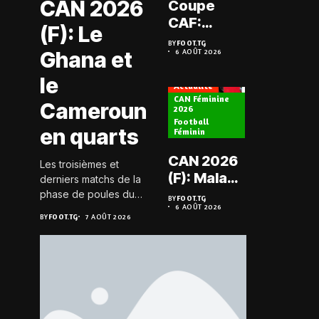
CAN 2026
Coupe
Prélimi
CAF:
(F): Le
LDC: L
L’ASKO du
BY
FOOT.TG
Chauff
Ghana et
6 AOÛT 2026
Togo face
BY
FOOT.TG
6 AOÛT 202
retrou
à l’AS Zam
le
les Mi
Actualité
du Niger
CAN Féminine
Cameroun
2026
Football
Actualité
en quarts
Féminin
Championn
CAN 2026
Les troisièmes et
Togo D2
(F): Malawi
derniers matchs de la
Koroki
historique,
phase de poules du
BY
FOOT.TG
frappe 
6 AOÛT 2026
groupe D de la CAN
le Nigeria
BY
FOOT.TG
BY
FOOT.TG
7 AOÛT 2026
6 AOÛT 202
Agaza e
féminine 2026 se sont
sauvé, la
JCA
joués le 6 août 2026 à
Zambie
20h GMT. Les Black...
assure
éliminée
suspe
avant S
FC – D