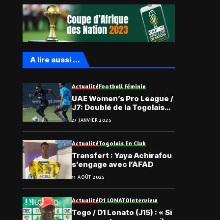
A lire aussi ...
Actualité
Football Féminin
UAE Women’s Pro League /
J7: Doublé de la Togolaise
Manéla Donyoh
27 JANVIER 2025
Actualité
Togolais En Club
Transfert : Yaya Achirafou
s’engage avec l’AFAD
11 AOÛT 2025
Actualité
D1 LONATO
Interview
Togo / D1 Lonato (J15) : « Si