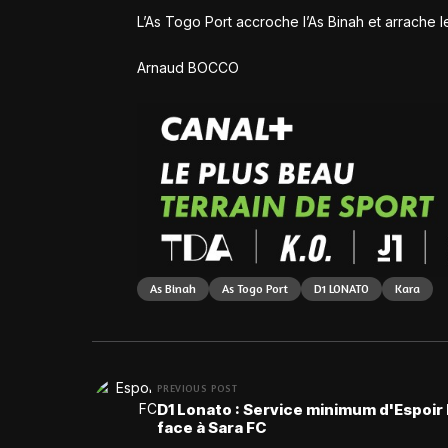
L’As Togo Port accroche l’As Binah et arrache le
Arnaud BOCCO
As Binah
As Togo Port
D1 LONATO
Kara
PREVIOUS POST
D1 Lonato : Service minimum d'Espoir
face à Sara FC