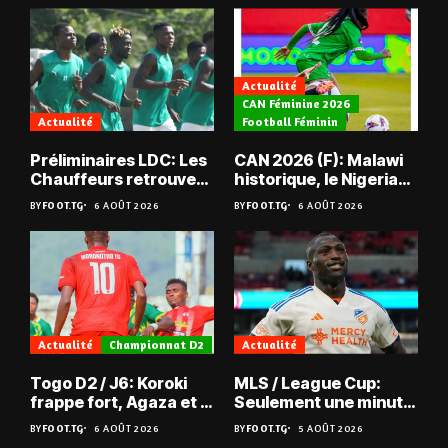
Actualité
CAN Féminine 2026
Actualité
Football Féminin
Préliminaires LDC: Les
CAN 2026 (F): Malawi
Chauffeurs retrouvent
historique, le Nigeria
les Mimos
sauvé, la Zambie
BY
FOOT.TG
6 AOÛT 2026
BY
FOOT.TG
6 AOÛT 2026
éliminée
Actualité
Championnat D2
Actualité
Togo D2 / J6: Koroki
MLS / League Cup:
frappe fort, Agaza et la
Seulement une minute
JCA assurent,
de jeu pour Kévin
BY
FOOT.TG
6 AOÛT 2026
BY
FOOT.TG
5 AOÛT 2026
suspense avant Sara
Denkey