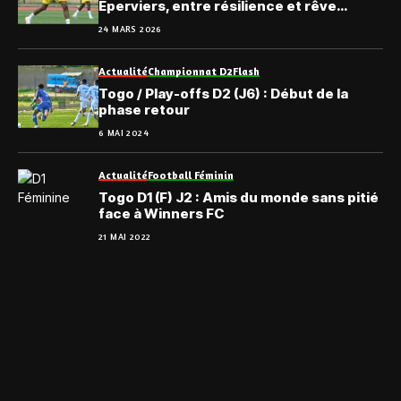
Éperviers, entre résilience et rêve
d’avenir
24 MARS 2026
Actualité
Championnat D2
Flash
Togo / Play-offs D2 (J6) : Début de la
phase retour
6 MAI 2024
Actualité
Football Féminin
Togo D1 (F) J2 : Amis du monde sans pitié
face à Winners FC
21 MAI 2022