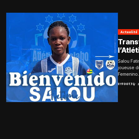
Actualité
Transf
l’Atl
Salou Fati
joueuse d
Femenino..
BY
FOOT.TG