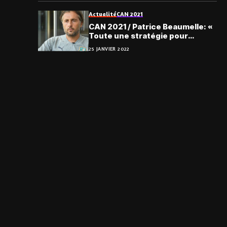
Actualité
CAN 2021
CAN 2021 / Patrice Beaumelle: «
Toute une stratégie pour
contrôler les 11 pharaons… »
25 JANVIER 2022