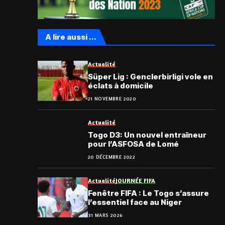
A lire aussi ...
Actualité
Süper Lig : Genclerbirligi vole en
éclats à domicile
21 NOVEMBRE 2020
Actualité
Togo D3: Un nouvel entraîneur
pour l’ASFOSA de Lomé
20 DÉCEMBRE 2022
Actualité
JOURNÉE FIFA
Fenêtre FIFA : Le Togo s’assure
l’essentiel face au Niger
31 MARS 2026