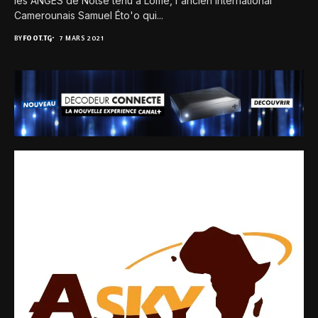
les ANGES de Notsè tenu à Lomé, l'ancien international
Camerounais Samuel Éto'o qui...
BY
FOOT.TG
7 MARS 2021