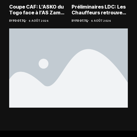
Coupe CAF: L’ASKO du
Préliminaires LDC: Les
Togo face à l’AS Zam
Chauffeurs retrouvent
du Niger
les Mimos
BY
FOOT.TG
6 AOÛT 2026
BY
FOOT.TG
6 AOÛT 2026