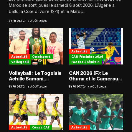
Maroc se sont joués le samedi 8 août 2026. L’Algérie a
battu la Côte d’Ivoire (2-1) et le Maroc...
BY
FOOT.TG
9 AOÛT 2026
Actualité
Actualité
Omnisport
CAN Féminine 2026
Volleyball
Football Féminin
Volleyball : Le Togolais
CAN 2026 (F): Le
Achille Samani,
Ghana et le Cameroun
champion du Bénin !
en quarts
BY
FOOT.TG
8 AOÛT 2026
BY
FOOT.TG
7 AOÛT 2026
Actualité
Coupe CAF
Actualité