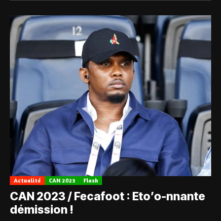
Actualité
CAN 2023
Flash
CAN 2023 / Fecafoot : Eto’o-nnante
démission !