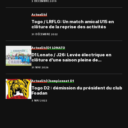
3 DÉCEMBRE 2019
Actualité
Togo / LRFLG: Un match amical U15 en
clôture de la reprise des activités
31 DÉCEMBRE 2022
Actualité
D1 LONATO
D1 Lonato / J26: Levée électrique en
clôture d’une saison pleine de
rebondissements
31 MAI 2026
Actualité
Championnat D1
Togo D2 : démission du président du club
Foadan
3 MAI 2022