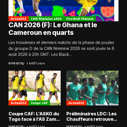
Actualité
CAN Féminine 2026
Football Féminin
CAN 2026 (F): Le Ghana et le
Cameroun en quarts
Les troisièmes et derniers matchs de la phase de poules
du groupe D de la CAN féminine 2026 se sont joués le 6
août 2026 à 20h GMT. Les Black...
BY
FOOT.TG
7 AOÛT 2026
Actualité
Coupe CAF
Actualité
Coupe CAF: L’ASKO du
Préliminaires LDC: Les
Togo face à l’AS Zam
Chauffeurs retrouvent
du Niger
les Mimos
BY
FOOT.TG
6 AOÛT 2026
BY
FOOT.TG
6 AOÛT 2026