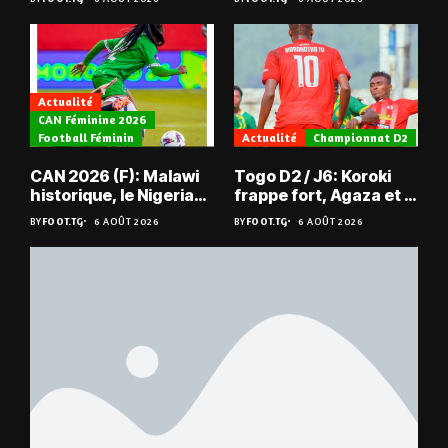
Actualité
CAN Féminine 2026
Football Féminin
Actualité
Championnat D2
CAN 2026 (F): Malawi
Togo D2 / J6: Koroki
historique, le Nigeria
frappe fort, Agaza et la
sauvé, la Zambie
JCA assurent,
BY
FOOT.TG
6 AOÛT 2026
BY
FOOT.TG
6 AOÛT 2026
éliminée
suspense avant Sara
FC – Doumbé FC