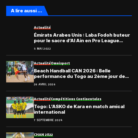
A lire aussi ...
Actualité
Émirats Arabes Unis : Laba Fodoh buteur
pour le sacre d’Al Ain en Pro League
(Vidéo)
5 MAI 2022
Actualité
Omnisport
Beach Handball CAN 2026 : Belle
performance du Togo au 2ème jour de
compétition
26 AVRIL 2026
Actualité
Compétitions Continentales
Togo: L’ASKO de Kara en match amical
international
7 SEPTEMBRE 2024
CHAN 2022