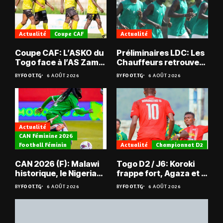
Actualité
Coupe CAF
Actualité
Coupe CAF: L’ASKO du
Préliminaires LDC: Les
Togo face à l’AS Zam
Chauffeurs retrouvent
du Niger
les Mimos
BY
FOOT.TG
6 AOÛT 2026
BY
FOOT.TG
6 AOÛT 2026
Actualité
CAN Féminine 2026
Football Féminin
Actualité
Championnat D2
CAN 2026 (F): Malawi
Togo D2 / J6: Koroki
historique, le Nigeria
frappe fort, Agaza et la
sauvé, la Zambie
JCA assurent,
BY
FOOT.TG
6 AOÛT 2026
BY
FOOT.TG
6 AOÛT 2026
éliminée
suspense avant Sara
FC – Doumbé FC