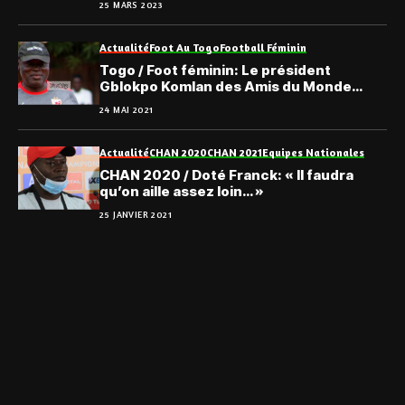
25 MARS 2023
Actualité
Foot Au Togo
Football Féminin
Togo / Foot féminin: Le président
Gblokpo Komlan des Amis du Monde
n’est plus
24 MAI 2021
Actualité
CHAN 2020
CHAN 2021
Equipes Nationales
CHAN 2020 / Doté Franck: « Il faudra
qu’on aille assez loin… »
25 JANVIER 2021