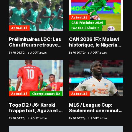
Actualité
CAN Féminine 2026
Actualité
Football Féminin
Préliminaires LDC: Les
CAN 2026 (F): Malawi
Chauffeurs retrouvent
historique, le Nigeria
les Mimos
sauvé, la Zambie
BY
FOOT.TG
6 AOÛT 2026
BY
FOOT.TG
6 AOÛT 2026
éliminée
Actualité
Championnat D2
Actualité
Togo D2 / J6: Koroki
MLS / League Cup:
frappe fort, Agaza et la
Seulement une minute
JCA assurent,
de jeu pour Kévin
BY
FOOT.TG
6 AOÛT 2026
BY
FOOT.TG
5 AOÛT 2026
suspense avant Sara
Denkey
FC – Doumbé FC