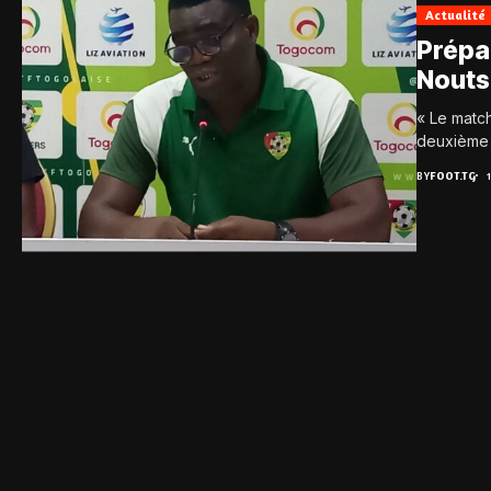
Actualité
Prépa
Noutso
« Le match
deuxième p
BY
FOOT.TG