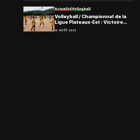
Actualité
Volleyball
Volleyball / Championnat de la
Ligue Plateaux-Est : Victoire
d’Amlamé VBC et Ifodjè VBC
16 AOÛT 2025