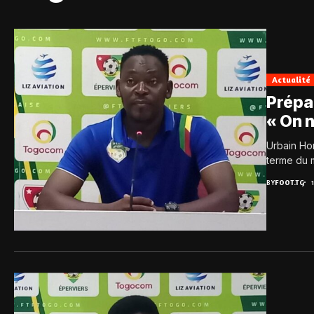
Actualité
Prépa
« On n
Urbain Hon
terme du m
BY
FOOT.TG