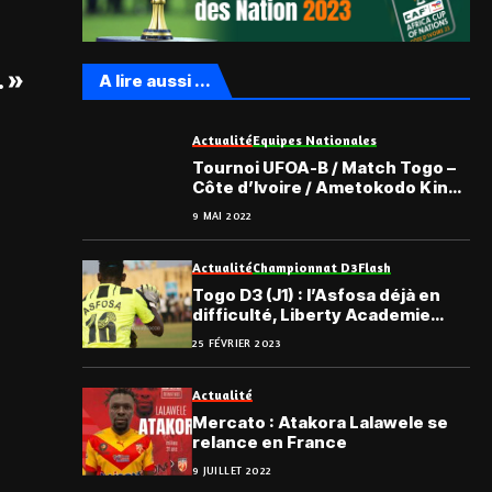
 »
A lire aussi ...
Actualité
Equipes Nationales
Tournoi UFOA-B / Match Togo –
Côte d’Ivoire / Ametokodo King :
« C’est une finale pour nous … »
9 MAI 2022
Actualité
Championnat D3
Flash
Togo D3 (J1) : l’Asfosa déjà en
difficulté, Liberty Academie
démarre bien
25 FÉVRIER 2023
Actualité
Mercato : Atakora Lalawele se
relance en France
9 JUILLET 2022