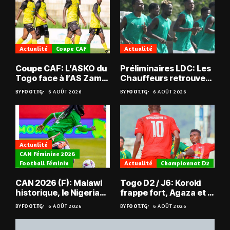
Actualité
Coupe CAF
Actualité
Coupe CAF: L’ASKO du
Préliminaires LDC: Les
Togo face à l’AS Zam
Chauffeurs retrouvent
du Niger
les Mimos
BY
FOOT.TG
6 AOÛT 2026
BY
FOOT.TG
6 AOÛT 2026
Actualité
CAN Féminine 2026
Football Féminin
Actualité
Championnat D2
CAN 2026 (F): Malawi
Togo D2 / J6: Koroki
historique, le Nigeria
frappe fort, Agaza et la
sauvé, la Zambie
JCA assurent,
BY
FOOT.TG
6 AOÛT 2026
BY
FOOT.TG
6 AOÛT 2026
éliminée
suspense avant Sara
FC – Doumbé FC