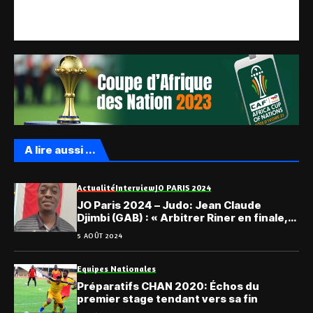
A lire aussi ...
Actualité
Interview
JO PARIS 2024
JO Paris 2024 – Judo: Jean Claude
Djimbi (GAB) : « Arbitrer Riner en finale,
ma récompense »
5 AOÛT 2024
Equipes Nationales
Préparatifs CHAN 2020: Échos du
premier stage tendant vers sa fin