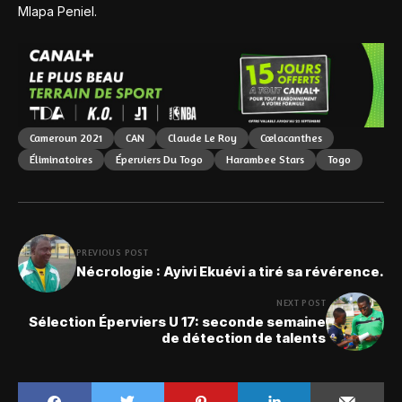
Mlapa Peniel.
Cameroun 2021
CAN
Claude Le Roy
Cœlacanthes
Éliminatoires
Éperviers Du Togo
Harambee Stars
Togo
PREVIOUS POST
Nécrologie : Ayivi Ekuévi a tiré sa révérence.
NEXT POST
Sélection Éperviers U 17: seconde semaine
de détection de talents