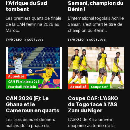
l’Afrique du Sud
Samani, champion du
tombent
Bénin !
Les premiers quarts de finale
L’international togolais Achille
de la CAN féminine 2026 au
Samani s’est offert le titre de
Maroc...
champion du Bénin...
BY
FOOT.TG
9 AOÛT 2026
BY
FOOT.TG
8 AOÛT 2026
Actualité
CAN Féminine 2026
Football Féminin
Actualité
Coupe CAF
CAN 2026 (F): Le
Coupe CAF: L’ASKO
Ghana et le
du Togo face à l’AS
Cameroun en quarts
Zam du Niger
Les troisièmes et derniers
L’ASKO de Kara arrivée
matchs de la phase de
dauphine au terme de la