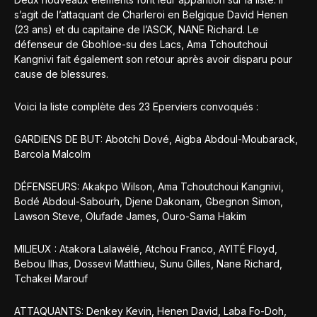
s’agit de l’attaquant de Charleroi en Belgique David Henen
(23 ans) et du capitaine de l’ASCK, NANE Richard. Le
défenseur de Gbohloe-su des Lacs, Ama Tchoutchoui
Kangnivi fait également son retour après avoir disparu pour
cause de blessures.
Voici la liste complète des 23 Eperviers convoqués :
GARDIENS DE BUT: Abotchi Dové, Aigba Abdoul-Moubarack,
Barcola Malcolm
DÉFENSEURS: Akakpo Wilson, Ama Tchoutchoui Kangnivi,
Bodé Abdoul-Sabourh, Djene Dakonam, Gbegnon Simon,
Lawson Steve, Olufade James, Ouro-Sama Hakim
MILIEUX : Atakora Lalawélé, Atchou Franco, AYITÉ Floyd,
Bebou Ilhas, Dossevi Matthieu, Sunu Gilles, Nane Richard,
Tchakei Marouf
ATTAQUANTS: Denkey Kevin, Henen David, Laba Fo-Doh,