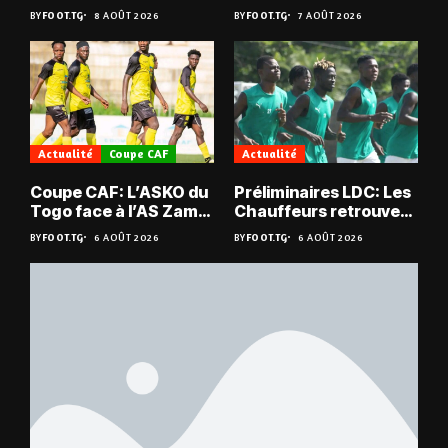
champion du Bénin !
en quarts
BY
FOOT.TG
8 AOÛT 2026
BY
FOOT.TG
7 AOÛT 2026
Actualité
Coupe CAF
Actualité
Coupe CAF: L’ASKO du
Préliminaires LDC: Les
Togo face à l’AS Zam
Chauffeurs retrouvent
du Niger
les Mimos
BY
FOOT.TG
6 AOÛT 2026
BY
FOOT.TG
6 AOÛT 2026