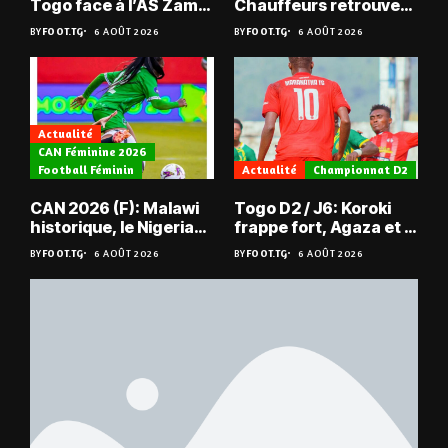
Togo face à l’AS Zam
Chauffeurs retrouvent
du Niger
les Mimos
BY
FOOT.TG
6 AOÛT 2026
BY
FOOT.TG
6 AOÛT 2026
Actualité
CAN Féminine 2026
Football Féminin
Actualité
Championnat D2
CAN 2026 (F): Malawi
Togo D2 / J6: Koroki
historique, le Nigeria
frappe fort, Agaza et la
sauvé, la Zambie
JCA assurent,
BY
FOOT.TG
6 AOÛT 2026
BY
FOOT.TG
6 AOÛT 2026
éliminée
suspense avant Sara
FC – Doumbé FC