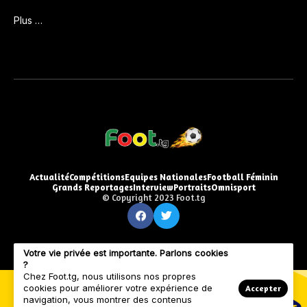
Plus …
Actualité
Compétitions
Equipes Nationales
Football Féminin
Grands Reportages
Interview
Portraits
Omnisport
© Copyright 2023 Foot.tg
Votre vie privée est importante. Parlons cookies
?
Chez Foot.tg, nous utilisons nos propres
cookies pour améliorer votre expérience de
Accepter
navigation, vous montrer des contenus