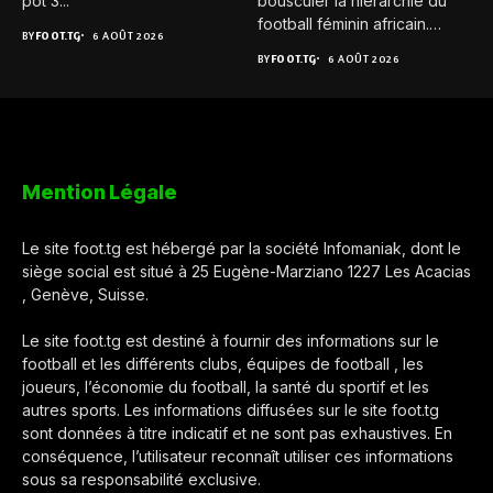
pot 3...
bousculer la hiérarchie du
football féminin africain.
BY
FOOT.TG
6 AOÛT 2026
Pour...
BY
FOOT.TG
6 AOÛT 2026
Mention Légale
Le site foot.tg est hébergé par la société Infomaniak, dont le
siège social est situé à 25 Eugène-Marziano 1227 Les Acacias
, Genève, Suisse.
Le site foot.tg est destiné à fournir des informations sur le
football et les différents clubs, équipes de football , les
joueurs, l’économie du football, la santé du sportif et les
autres sports. Les informations diffusées sur le site foot.tg
sont données à titre indicatif et ne sont pas exhaustives. En
conséquence, l’utilisateur reconnaît utiliser ces informations
sous sa responsabilité exclusive.