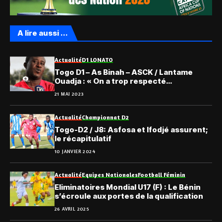
A lire aussi ...
Actualité
D1 LONATO
Togo D1 – As Binah – ASCK / Lantame
Ouadja : « On a trop respecté
l’adversaire… »
21 MAI 2023
Actualité
Championnat D2
Togo-D2 / J8: Asfosa et Ifodjé assurent;
le récapitulatif
10 JANVIER 2024
Actualité
Equipes Nationales
Football Féminin
Eliminatoires Mondial U17 (F) : Le Bénin
s’écroule aux portes de la qualification
26 AVRIL 2025