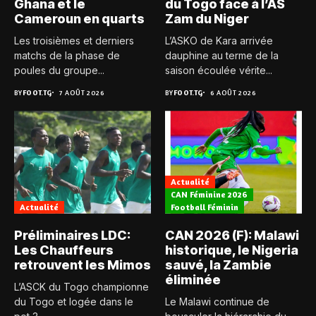
Ghana et le
du Togo face à l’AS
Cameroun en quarts
Zam du Niger
Les troisièmes et derniers
L’ASKO de Kara arrivée
matchs de la phase de
dauphine au terme de la
poules du groupe...
saison écoulée vérite...
BY
FOOT.TG
7 AOÛT 2026
BY
FOOT.TG
6 AOÛT 2026
Actualité
CAN Féminine 2026
Actualité
Football Féminin
Préliminaires LDC:
CAN 2026 (F): Malawi
Les Chauffeurs
historique, le Nigeria
retrouvent les Mimos
sauvé, la Zambie
éliminée
L’ASCK du Togo championne
du Togo et logée dans le
Le Malawi continue de