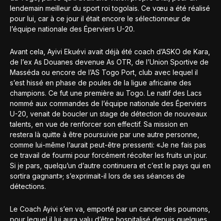
lendemain meilleur du sport roi togolais. Ce vœu a été réalisé
pour lui, car à ce jour il était encore le sélectionneur de
l’équipe nationale des Éperviers U-20.
Avant cela, Ayivi Ekuévi avait déjà été coach d’ASKO de Kara,
de l’ex As Douanes devenue As OTR, de l’Union Sportive de
Masséda ou encore de l’AS Togo Port, club avec lequel il
s’est hissé en phase de poules de la ligue africaine des
champions. Ce fut une première au Togo. Le natif des Lacs
nommé aux commandes de l’équipe nationale des Éperviers
U-20, venait de boucler un stage de détection de nouveaux
talents, en vue de renforcer son effectif. Sa mission en
restera là quitte à être poursuivie par une autre personne,
comme lui-même l’aurait peut-être pressenti: «Je ne fais pas
ce travail de fourmi pour forcément récolter les fruits un jour.
Si je pars, quelqu’un d’autre continuera et c’est le pays qui en
sortira gagnant»; s’exprimait-il lors de ses séances de
détections.
Le Coach Ayivi s’en va, emporté par un cancer des poumons,
pour lequel il lui aura valu d’être hospitalisé depuis quelques