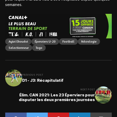
semaines.
Ayivi Ekouévi
Éperviers U-20
Football
Nécrologie
Selectionneur
Togo
PREVIOUS POST
D1 - J3: Récapitulatif
NEXT POST
Élim. CAN 2021: Les 23 Éperviers pour
disputer les deux premières journées