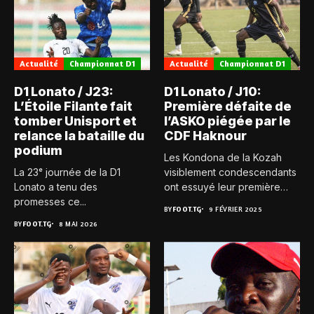
Actualité
Championnat D1
Actualité
Championnat D1
D1 Lonato / J23:
D1 Lonato / J10:
L’Étoile Filante fait
Première défaite de
tomber Unisport et
l’ASKO piégée par le
relance la bataille du
CDF Haknour
podium
Les Kondona de la Kozah
La 23ᵉ journée de la D1
visiblement condescendants
Lonato a tenu des
ont essuyé leur première
promesses ce...
défaite...
BY
FOOT.TG
9 FÉVRIER 2025
BY
FOOT.TG
8 MAI 2026