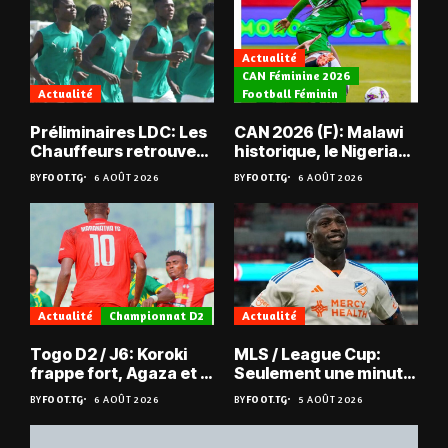
Actualité
CAN Féminine 2026
Actualité
Football Féminin
Préliminaires LDC: Les
CAN 2026 (F): Malawi
Chauffeurs retrouvent
historique, le Nigeria
les Mimos
sauvé, la Zambie
BY
FOOT.TG
6 AOÛT 2026
BY
FOOT.TG
6 AOÛT 2026
éliminée
Actualité
Championnat D2
Actualité
Togo D2 / J6: Koroki
MLS / League Cup:
frappe fort, Agaza et la
Seulement une minute
JCA assurent,
de jeu pour Kévin
BY
FOOT.TG
6 AOÛT 2026
BY
FOOT.TG
5 AOÛT 2026
suspense avant Sara
Denkey
FC – Doumbé FC