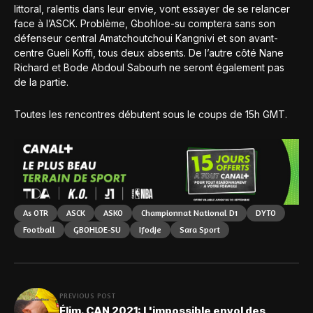
littoral, ralentis dans leur envie, vont essayer de se relancer
face à l’ASCK. Problème, Gbohloe-su comptera sans son
défenseur central Amatchoutchoui Kangnivi et son avant-
centre Gueli Koffi, tous deux absents. De l’autre côté Nane
Richard et Bode Abdoul Sabourh ne seront également pas
de la partie.
Toutes les rencontres débutent sous le coups de 15h GMT.
As OTR
ASCK
ASKO
Championnat National D1
DYTO
Football
GBOHLOE-SU
Ifodje
Sara Sport
PREVIOUS POST
Élim. CAN 2021: L'impossible envol des