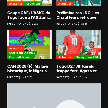
Actualité
Coupe CAF
Actualité
Coupe CAF: L’ASKO du
Préliminaires LDC: Les
Togo face à l’AS Zam
Chauffeurs retrouvent
du Niger
les Mimos
BY
FOOT.TG
6 AOÛT 2026
BY
FOOT.TG
6 AOÛT 2026
Actualité
CAN Féminine 2026
Football Féminin
Actualité
Championnat D2
CAN 2026 (F): Malawi
Togo D2 / J6: Koroki
historique, le Nigeria
frappe fort, Agaza et la
sauvé, la Zambie
JCA assurent,
BY
FOOT.TG
6 AOÛT 2026
BY
FOOT.TG
6 AOÛT 2026
éliminée
suspense avant Sara
FC – Doumbé FC