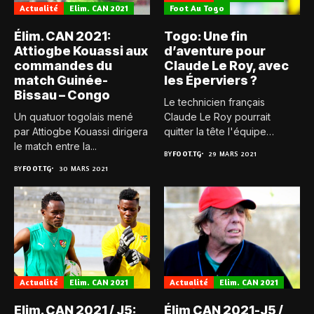
Actualité
Elim. CAN 2021
Foot Au Togo
Élim. CAN 2021:
Togo: Une fin
Attiogbe Kouassi aux
d’aventure pour
commandes du
Claude Le Roy, avec
match Guinée-
les Éperviers ?
Bissau – Congo
Le technicien français
Un quatuor togolais mené
Claude Le Roy pourrait
par Attiogbe Kouassi dirigera
quitter la tête l'équipe
le match entre la...
nationale...
BY
FOOT.TG
29 MARS 2021
BY
FOOT.TG
30 MARS 2021
Actualité
Elim. CAN 2021
Actualité
Elim. CAN 2021
Elim. CAN 2021 / J5:
Élim CAN 2021-J5 /