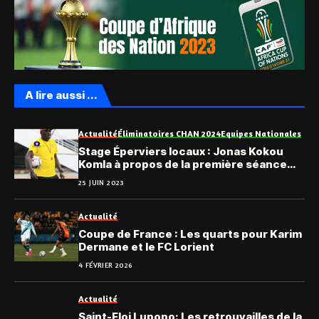
A lire aussi ...
Actualité
Éliminatoires CHAN 2024
Equipes Nationales
Stage Éperviers locaux : Jonas Kokou
Komla à propos de la première séance
d’entraînement
25 JUIN 2023
Actualité
Coupe de France : Les quarts pour Karim
Dermane et le FC Lorient
4 FÉVRIER 2026
Actualité
Saint-Eloi Lupopo: Les retrouvailles de la