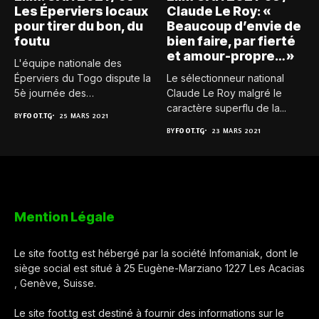
Les Éperviers locaux
Claude Le Roy: «
pour tirer du bon, du
Beaucoup d’envie de
foutu
bien faire, par fierté
et amour-propre… »
L'équipe nationale des
Éperviers du Togo dispute la
Le sélectionneur national
5è journée des
Claude Le Roy malgré le
éliminatoires...
caractère superflu de la...
BY
FOOT.TG
25 MARS 2021
BY
FOOT.TG
23 MARS 2021
Mention Légale
Le site foot.tg est hébergé par la société Infomaniak, dont le
siège social est situé à 25 Eugène-Marziano 1227 Les Acacias
, Genève, Suisse.
Le site foot.tg est destiné à fournir des informations sur le