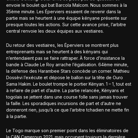
envoie le boulet qui bat Barcola Malcom. Nous sommes à la
35ème minute. Les Éperviers essaient de revenir dans la
partie mais se heurtent à une équipe kényane présente sur
presque toutes les actions. Sur cette avance prise, l’arbitre
central renvoie les deux équipes aux vestiaires.
Du retour des vestiaires, les Éperviers se montrent plus
entreprenants mais se heurtent à des kényans qui
n’entendaient pas se faire rattraper. À force d’insistance la
bande à Claude Le Roy arrache l’égalisation. 64ème minute,
la défense des Harambee Stars concède un corner. Mathieu
Dossèvi l’exécute et dépose le ballon sur la tête de Ouro
Sama Hakim. Le boulet trompe le portier Kényan. 1 – 1, tout est
à refaire de part et d’autre. La partie relancée, Kényans et
togolais se jettent dans une course folle sans jamais trouver
la faille. Les sporadiques incursions de part et d’autre ne
donneront rien, jusqu’à ce que l’arbitre tchadien ne mette fin
à la partie.
Le Togo marque son premier point dans les éliminatoires de
la CAN Cameroun 2021, mais occupent toujours la dernière