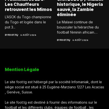
Les Chauffeurs
historique, le Nigeria
retrouvent les Mimos
sauvé, la Zambie
éliminée
L’ASCK du Togo championne
du Togo et logée dans le
Le Malawi continue de
pot 3...
bousculer la hiérarchie du
football féminin africain.
BY
FOOT.TG
6 AOÛT 2026
Pour...
BY
FOOT.TG
6 AOÛT 2026
Mention Légale
Le site foot.tg est hébergé par la société Infomaniak, dont le
siège social est situé à 25 Eugène-Marziano 1227 Les Acacias
, Genève, Suisse.
Le site foot.tg est destiné à fournir des informations sur le
football et les différents clubs, équipes de football , les