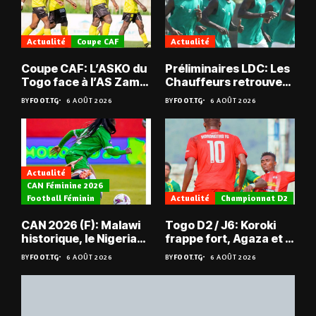
Actualité
Coupe CAF
Actualité
Coupe CAF: L’ASKO du
Préliminaires LDC: Les
Togo face à l’AS Zam
Chauffeurs retrouvent
du Niger
les Mimos
BY
FOOT.TG
6 AOÛT 2026
BY
FOOT.TG
6 AOÛT 2026
Actualité
CAN Féminine 2026
Football Féminin
Actualité
Championnat D2
CAN 2026 (F): Malawi
Togo D2 / J6: Koroki
historique, le Nigeria
frappe fort, Agaza et la
sauvé, la Zambie
JCA assurent,
BY
FOOT.TG
6 AOÛT 2026
BY
FOOT.TG
6 AOÛT 2026
éliminée
suspense avant Sara
FC – Doumbé FC