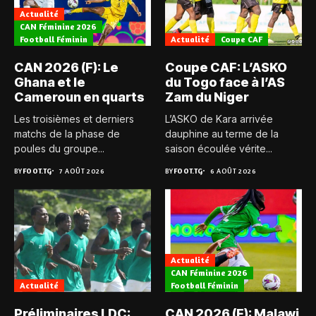
Actualité
CAN Féminine 2026
Football Féminin
Actualité
Coupe CAF
CAN 2026 (F): Le
Coupe CAF: L’ASKO
Ghana et le
du Togo face à l’AS
Cameroun en quarts
Zam du Niger
Les troisièmes et derniers
L’ASKO de Kara arrivée
matchs de la phase de
dauphine au terme de la
poules du groupe...
saison écoulée vérite...
BY
FOOT.TG
7 AOÛT 2026
BY
FOOT.TG
6 AOÛT 2026
Actualité
CAN Féminine 2026
Actualité
Football Féminin
Préliminaires LDC:
CAN 2026 (F): Malawi