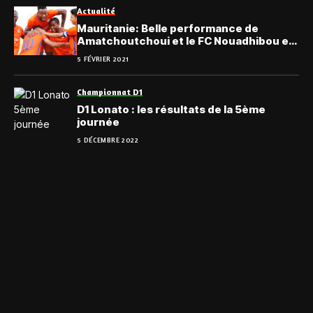
Actualité
Mauritanie: Belle performance de
Amatchoutchoui et le FC Nouadhibou en
championnat
5 FÉVRIER 2021
Championnat D1
D1 Lonato : les résultats de la 5ème
journée
5 DÉCEMBRE 2022