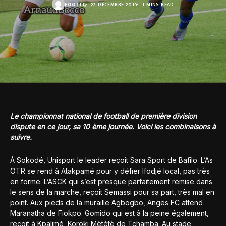
FOOT.TG
22 DÉCEMBRE 2019
1 MINS READ
Le championnat national de football de première division
dispute en ce jour, sa 10 ème journée. Voici les combinaisons à
suivre.
À Sokodé, Unisport le leader reçoit Sara Sport de Bafilo. L’As
OTR se rend à Atakpamé pour y défier Ifodjé local, pas très
en forme. L’ASCK qui s’est presque parfaitement remise dans
le sens de la marche, reçoit Semassi pour sa part, très mal en
point. Aux pieds de la muraille Agbogbo, Anges FC attend
Maranatha de Fiokpo. Gomido qui est à la peine également,
reçoit à Kpalimé, Koroki Mètètè de Tchamba. Au stade