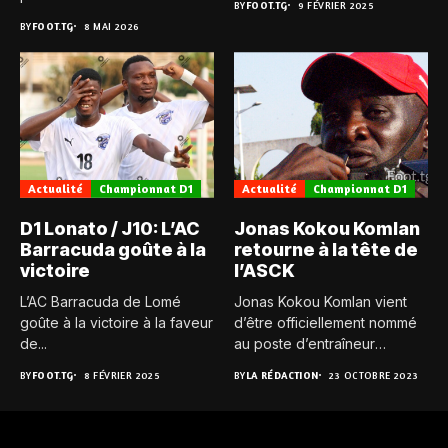
BY
FOOT.TG
9 FÉVRIER 2025
BY
FOOT.TG
8 MAI 2026
Actualité
Championnat D1
Actualité
Championnat D1
D1 Lonato / J10: L’AC
Jonas Kokou Komlan
Barracuda goûte à la
retourne à la tête de
victoire
l’ASCK
L’AC Barracuda de Lomé
Jonas Kokou Komlan vient
goûte à la victoire à la faveur
d’être officiellement nommé
de...
au poste d’entraîneur
principal de...
BY
FOOT.TG
8 FÉVRIER 2025
BY
LA RÉDACTION
23 OCTOBRE 2023