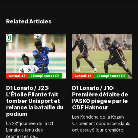
Related Articles
Actualité
Championnat D1
Actualité
Championnat D1
D1 Lonato / J23:
D1 Lonato / J10:
L’Étoile Filante fait
Première défaite de
tomber Unisport et
l’ASKO piégée par le
relance la bataille du
CDF Haknour
podium
Les Kondona de la Kozah
La 23ᵉ journée de la D1
visiblement condescendants
Lonato a tenu des
ont essuyé leur première
promesses ce...
défaite...