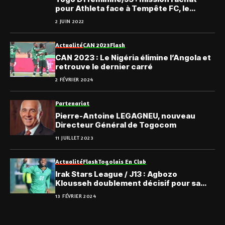
pour Athleta face à Tempête FC, le
programme complet
2 JUIN 2022
Actualité
CAN 2023
Flash
CAN 2023 : Le Nigéria élimine l’Angola et
retrouve le dernier carré
2 FÉVRIER 2024
Partenariat
Pierre-Antoine LEGAGNEU, nouveau
Directeur Général de Togocom
11 JUILLET 2023
Actualité
Flash
Togolais En Club
Irak Stars League / J13 : Agbozo
Klousseh doublement décisif pour sa
première avec Al Naft
13 FÉVRIER 2024