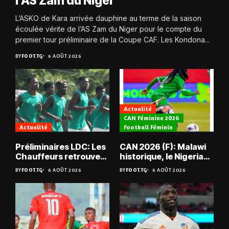
l’AS Zam du Niger
L’ASKO de Kara arrivée dauphine au terme de la saison
écoulée vérite de l’AS Zam du Niger pour le compte du
premier tour préliminaire de la Coupe CAF. Les Kondona...
BY
FOOT.TG
6 AOÛT 2026
Actualité
CAN Féminine 2026
Actualité
Football Féminin
Préliminaires LDC: Les
CAN 2026 (F): Malawi
Chauffeurs retrouvent
historique, le Nigeria
les Mimos
sauvé, la Zambie
BY
FOOT.TG
6 AOÛT 2026
BY
FOOT.TG
6 AOÛT 2026
éliminée