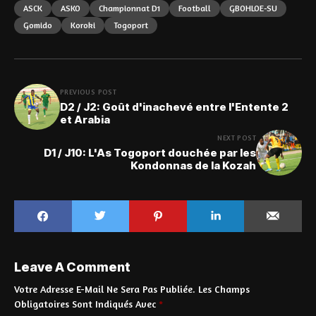
ASCK
ASKO
Championnat D1
Football
GBOHLOE-SU
Gomido
Koroki
Togoport
PREVIOUS POST
D2 / J2: Goût d'inachevé entre l'Entente 2
et Arabia
NEXT POST
D1 / J10: L'As Togoport douchée par les
Kondonnas de la Kozah
Leave A Comment
Votre Adresse E-Mail Ne Sera Pas Publiée.
Les Champs
Obligatoires Sont Indiqués Avec
*