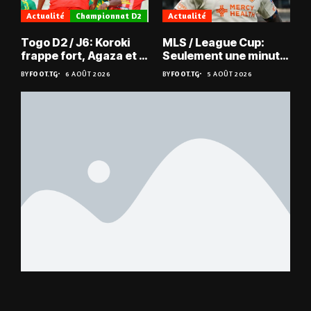
Actualité
Championnat D2
Actualité
Togo D2 / J6: Koroki
MLS / League Cup:
frappe fort, Agaza et la
Seulement une minute
JCA assurent,
de jeu pour Kévin
BY
FOOT.TG
6 AOÛT 2026
BY
FOOT.TG
5 AOÛT 2026
suspense avant Sara
Denkey
FC – Doumbé FC