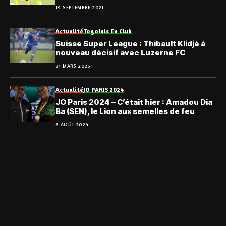
19 SEPTEMBRE 2021
Actualité
Togolais En Club
Suisse Super League : Thibault Klidjè à
nouveau décisif avec Luzerne FC
31 MARS 2025
Actualité
JO PARIS 2024
JO Paris 2024 – C’était hier : Amadou Dia
Ba (SEN), le Lion aux semelles de feu
6 AOÛT 2024