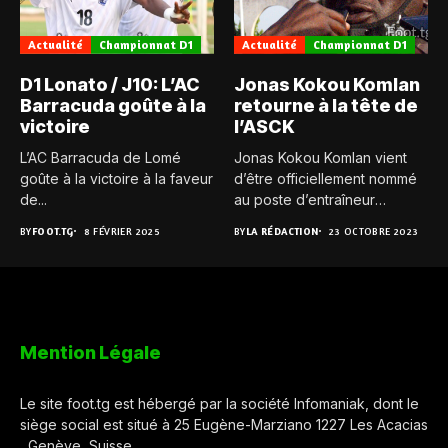
Actualité
Championnat D1
Actualité
Championnat D1
D1 Lonato / J10: L’AC
Jonas Kokou Komlan
Barracuda goûte à la
retourne à la tête de
victoire
l’ASCK
L’AC Barracuda de Lomé
Jonas Kokou Komlan vient
goûte à la victoire à la faveur
d’être officiellement nommé
de...
au poste d’entraîneur
principal de...
BY
FOOT.TG
8 FÉVRIER 2025
BY
LA RÉDACTION
23 OCTOBRE 2023
Mention Légale
Le site foot.tg est hébergé par la société Infomaniak, dont le
siège social est situé à 25 Eugène-Marziano 1227 Les Acacias
, Genève, Suisse.