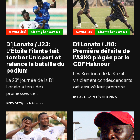
Actualité
Championnat D1
Actualité
Championnat D1
D1 Lonato / J23:
D1 Lonato / J10:
L’Étoile Filante fait
Première défaite de
tomber Unisport et
l’ASKO piégée par le
relance la bataille du
CDF Haknour
podium
Les Kondona de la Kozah
La 23ᵉ journée de la D1
visiblement condescendants
Lonato a tenu des
ont essuyé leur première
promesses ce...
défaite...
BY
FOOT.TG
9 FÉVRIER 2025
BY
FOOT.TG
8 MAI 2026