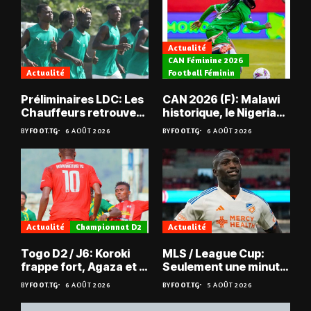
Actualité
CAN Féminine 2026
Actualité
Football Féminin
Préliminaires LDC: Les
CAN 2026 (F): Malawi
Chauffeurs retrouvent
historique, le Nigeria
les Mimos
sauvé, la Zambie
BY
FOOT.TG
6 AOÛT 2026
BY
FOOT.TG
6 AOÛT 2026
éliminée
Actualité
Championnat D2
Actualité
Togo D2 / J6: Koroki
MLS / League Cup:
frappe fort, Agaza et la
Seulement une minute
JCA assurent,
de jeu pour Kévin
BY
FOOT.TG
6 AOÛT 2026
BY
FOOT.TG
5 AOÛT 2026
suspense avant Sara
Denkey
FC – Doumbé FC