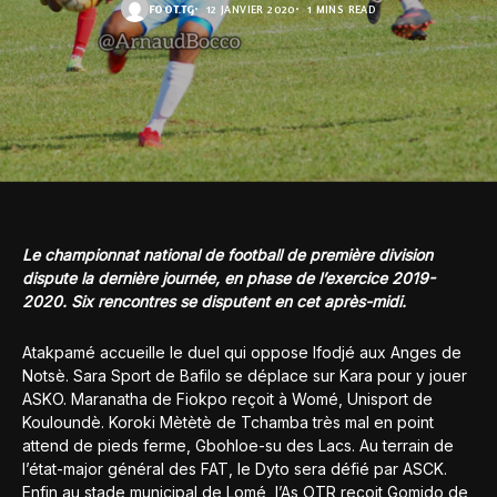
FOOT.TG
12 JANVIER 2020
1 MINS READ
Le championnat national de football de première division
dispute la dernière journée, en phase de l’exercice 2019-
2020. Six rencontres se disputent en cet après-midi.
Atakpamé accueille le duel qui oppose Ifodjé aux Anges de
Notsè. Sara Sport de Bafilo se déplace sur Kara pour y jouer
ASKO. Maranatha de Fiokpo reçoit à Womé, Unisport de
Kouloundè. Koroki Mètètè de Tchamba très mal en point
attend de pieds ferme, Gbohloe-su des Lacs. Au terrain de
l’état-major général des FAT, le Dyto sera défié par ASCK.
Enfin au stade municipal de Lomé, l’As OTR reçoit Gomido de