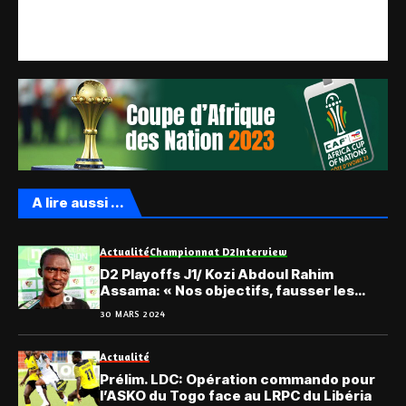
A lire aussi ...
Actualité
Championnat D2
Interview
D2 Playoffs J1/ Kozi Abdoul Rahim
Assama: « Nos objectifs, fausser les
pronostics… »
30 MARS 2024
Actualité
Prélim. LDC: Opération commando pour
l’ASKO du Togo face au LRPC du Libéria