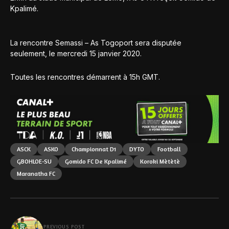
Kpalimé.
La rencontre Semassi – As Togoport sera disputée
seulement, le mercredi 15 janvier 2020.
Toutes les rencontres démarrent à 15h GMT.
ASCK
ASKO
Championnat D1
DYTO
Football
GBOHLOE-SU
Gomido FC De Kpalimé
Koroki Mètètè
Maranatha FC
PREVIOUS POST