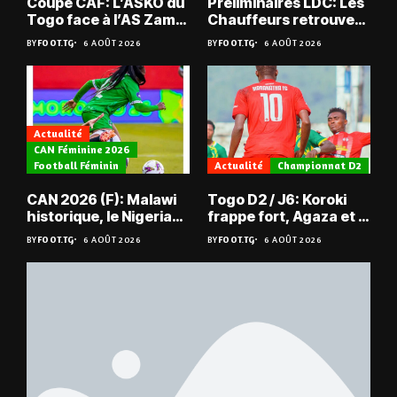
Coupe CAF: L’ASKO du
Préliminaires LDC: Les
Togo face à l’AS Zam
Chauffeurs retrouvent
du Niger
les Mimos
BY
FOOT.TG
6 AOÛT 2026
BY
FOOT.TG
6 AOÛT 2026
Actualité
CAN Féminine 2026
Football Féminin
Actualité
Championnat D2
CAN 2026 (F): Malawi
Togo D2 / J6: Koroki
historique, le Nigeria
frappe fort, Agaza et la
sauvé, la Zambie
JCA assurent,
BY
FOOT.TG
6 AOÛT 2026
BY
FOOT.TG
6 AOÛT 2026
éliminée
suspense avant Sara
FC – Doumbé FC