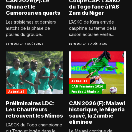
CAN 2026 (F): Le
Coupe CAF: L’ASKO
Ghana et le
du Togo face à l’AS
Cameroun en quarts
Zam du Niger
Les troisièmes et derniers
L’ASKO de Kara arrivée
matchs de la phase de
dauphine au terme de la
poules du groupe...
saison écoulée vérite...
BY
FOOT.TG
7 AOÛT 2026
BY
FOOT.TG
6 AOÛT 2026
Actualité
CAN Féminine 2026
Actualité
Football Féminin
Préliminaires LDC:
CAN 2026 (F): Malawi
Les Chauffeurs
historique, le Nigeria
retrouvent les Mimos
sauvé, la Zambie
éliminée
L’ASCK du Togo championne
du Togo et logée dans le
Le Malawi continue de