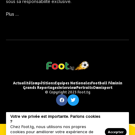
sous sa responsabilité exclusive.
Plus …
Actualité
Compétitions
Equipes Nationales
Football Féminin
Grands Reportages
Interview
Portraits
Omnisport
© Copyright 2023 Foot.tg
Votre vie privée est importante. Parlons cookies
?
Chez Foot.tg, nous utilisons nos propres
cookies pour améliorer votre expérience de
Accepter