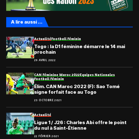
A lire aussi ...
Actualité
Football Féminin
Togo : la D1 féminine démarre le 14 mai
prochain
29 AVRIL 2022
CAN Féminine Maroc 2022
Equipes Nationales
Football Féminin
Élim. CAN Maroc 2022 (F): Sao Tomé
signe forfait face au Togo
23 OCTOBRE 2021
Actualité
Ligue 1 / J26 : Charles Abi offre le point
du nul à Saint-Étienne
22 FÉVRIER 2021