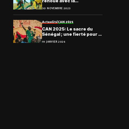
renoue avec la
progression
30 NOVEMBRE 2023
Actualité
CAN 2025
CAN 2025: Le sacre du
Sénégal ; une fierté pour la
CEDEAO
19 JANVIER 2026