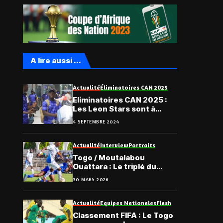
A lire aussi ...
Actualité
Éliminatoires CAN 2025
Eliminatoires CAN 2025 :
Les Leon Stars sont à
Lomé
4 SEPTEMBRE 2024
Actualité
Interview
Portraits
Togo / Moutalabou
Ouattara : Le triplé du
renouveau et des envies
30 MARS 2026
de retour en sélection
nationale
Actualité
Equipes Nationales
Flash
Classement FIFA : Le Togo