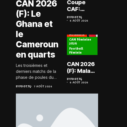
CAN 2026
Coupe
Prélimi
CAF:
(F): Le
LDC: L
L’ASKO du
BY
FOOT.TG
Chauff
Ghana et
6 AOÛT 2026
Togo face
BY
FOOT.TG
6 AOÛT 202
retrou
à l’AS Zam
le
les Mi
Actualité
du Niger
CAN Féminine
Cameroun
2026
Football
Actualité
en quarts
Féminin
Championn
CAN 2026
Les troisièmes et
Togo D2
(F): Malawi
derniers matchs de la
Koroki
historique,
phase de poules du
BY
FOOT.TG
frappe 
6 AOÛT 2026
groupe D de la CAN
le Nigeria
BY
FOOT.TG
BY
FOOT.TG
7 AOÛT 2026
6 AOÛT 202
Agaza e
féminine 2026 se sont
sauvé, la
JCA
joués le 6 août 2026 à
Zambie
20h GMT. Les Black...
assure
éliminée
suspe
avant S
FC – D