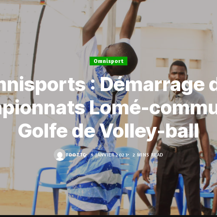
Omnisport
nisports : Démarrage 
pionnats Lomé-commu
Golfe de Volley-ball
FOOT.TG
9 JANVIER 2023
2 MINS READ