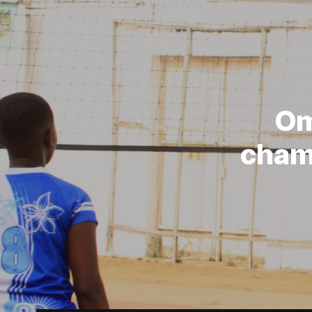
Om
cham