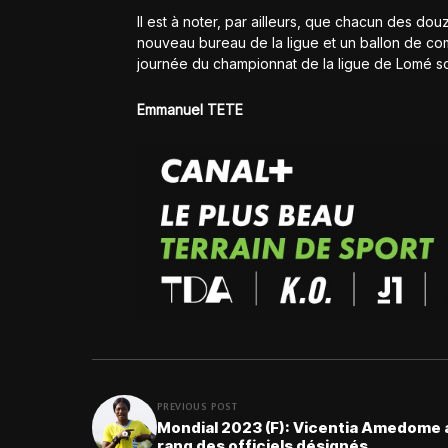
Il est à noter, par ailleurs, que chacun des dou
nouveau bureau de la ligue et un ballon de com
journée du championnat de la ligue de Lomé so
Emmanuel TETE
PREVIOUS POST
Mondial 2023 (F): Vicentia Amedome 
rang des officiels désignés