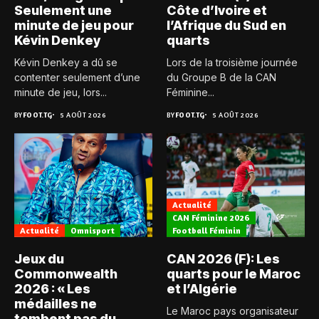
Seulement une
Côte d’Ivoire et
minute de jeu pour
l’Afrique du Sud en
Kévin Denkey
quarts
Kévin Denkey a dû se
Lors de la troisième journée
contenter seulement d’une
du Groupe B de la CAN
minute de jeu, lors...
Féminine...
BY
FOOT.TG
5 AOÛT 2026
BY
FOOT.TG
5 AOÛT 2026
Actualité
CAN Féminine 2026
Actualité
Omnisport
Football Féminin
Jeux du
CAN 2026 (F): Les
Commonwealth
quarts pour le Maroc
2026 : « Les
et l’Algérie
médailles ne
Le Maroc pays organisateur
tombent pas du