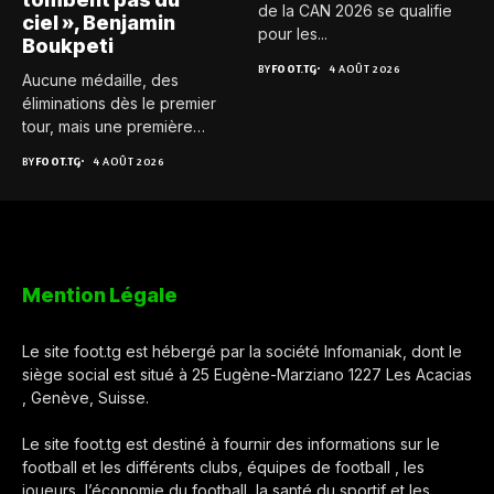
de la CAN 2026 se qualifie
ciel », Benjamin
pour les...
Boukpeti
BY
FOOT.TG
4 AOÛT 2026
Aucune médaille, des
éliminations dès le premier
tour, mais une première
expérience...
BY
FOOT.TG
4 AOÛT 2026
Mention Légale
Le site foot.tg est hébergé par la société Infomaniak, dont le
siège social est situé à 25 Eugène-Marziano 1227 Les Acacias
, Genève, Suisse.
Le site foot.tg est destiné à fournir des informations sur le
football et les différents clubs, équipes de football , les
joueurs, l’économie du football, la santé du sportif et les