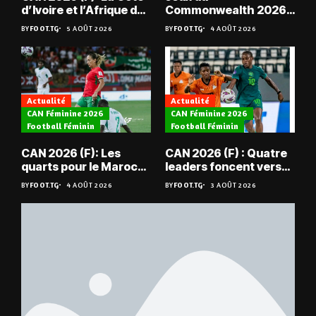
d’Ivoire et l’Afrique du
Commonwealth 2026 :
Sud en quarts
« Les médailles ne
BY
FOOT.TG
5 AOÛT 2026
BY
FOOT.TG
4 AOÛT 2026
tombent pas du ciel »,
Benjamin Boukpeti
Actualité
Actualité
CAN Féminine 2026
CAN Féminine 2026
Football Féminin
Football Féminin
CAN 2026 (F): Les
CAN 2026 (F) : Quatre
quarts pour le Maroc
leaders foncent vers
et l’Algérie
les quarts
BY
FOOT.TG
4 AOÛT 2026
BY
FOOT.TG
3 AOÛT 2026