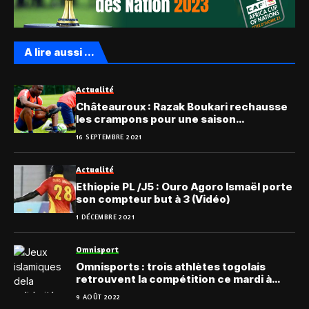
A lire aussi ...
Actualité
Châteauroux : Razak Boukari rechausse
les crampons pour une saison
supplémentaire
16 SEPTEMBRE 2021
Actualité
Ethiopie PL /J5 : Ouro Agoro Ismaël porte
son compteur but à 3 (Vidéo)
1 DÉCEMBRE 2021
Omnisport
Omnisports : trois athlètes togolais
retrouvent la compétition ce mardi à
Konya
9 AOÛT 2022