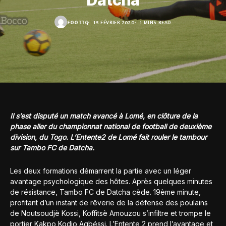
Datcha
FOOT.TG
15 FÉVRIER 2020
1 MINS READ
Il s’est disputé un match avancé à Lomé, en clôture de la
phase aller du championnat national de football de deuxième
division, du Togo. L’Entente2 de Lomé fait rouler le tambour
sur Tambo FC de Datcha.
Les deux formations démarrent la partie avec un léger
avantage psychologique des hôtes. Après quelques minutes
de résistance, Tambo FC de Datcha cède. 19ème minute,
profitant d’un instant de rêverie de la défense des poulains
de Noutsoudjè Kossi, Koffitsè Amouzou s’infiltre et trompe le
portier Kakpo Kodjo Agbéssi. L’Entente 2 prend l’avantage et