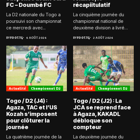
FC – Doumbé FC
récapiitulatif
La D2 nationale du Togo a
La cinquième journée du
poursuivi son championnat
championnat national de
ce mercredi avec...
deuxième division a livré
son...
BY
FOOT.TG
6 AOÛT 2026
BY
FOOT.TG
2 AOÛT 2026
Actualité
Championnat D2
Actualité
Championnat D2
Togo / D2 (J4) :
Togo / D2 (J2) : La
Agaza, TAC et l’US
JCA se reprend face
Kozah s’imposent
à Agaza, KAKADL
pour clôturer la
débloque son
journée
compteur
La quatrième journée de la
La deuxième journée du