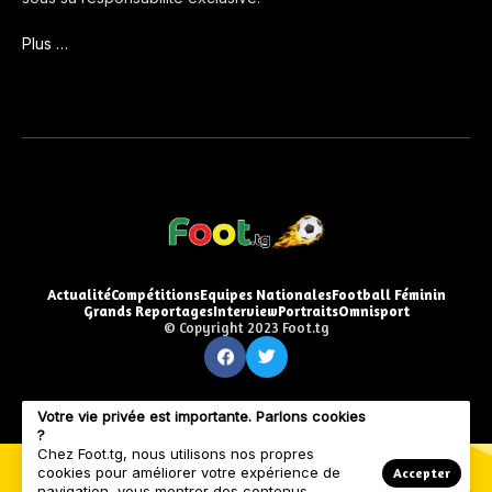
Plus …
Actualité
Compétitions
Equipes Nationales
Football Féminin
Grands Reportages
Interview
Portraits
Omnisport
© Copyright 2023 Foot.tg
Votre vie privée est importante. Parlons cookies
?
Chez Foot.tg, nous utilisons nos propres
cookies pour améliorer votre expérience de
Accepter
navigation, vous montrer des contenus