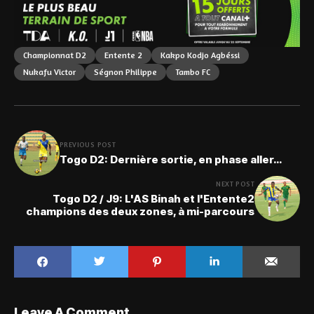
Championnat D2
Entente 2
Kakpo Kodjo Agbéssi
Nukafu Victor
Ségnon Philippe
Tambo FC
PREVIOUS POST
Togo D2: Dernière sortie, en phase aller…
NEXT POST
Togo D2 / J9: L'AS Binah et l'Entente2
champions des deux zones, à mi-parcours
Leave A Comment