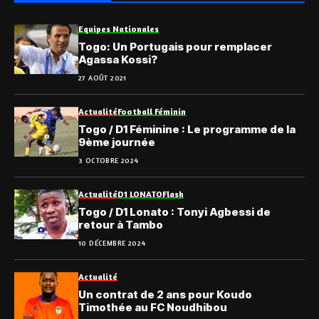
Equipes Nationales
Togo: Un Portugais pour remplacer
Agassa Kossi?
27 AOÛT 2021
Actualité
Football Féminin
Togo / D1 Féminine : Le programme de la
9ème journée
3 OCTOBRE 2024
Actualité
D1 LONATO
Flash
Togo / D1 Lonato : Tonyi Agbessi de
retour à Tambo
10 DÉCEMBRE 2024
Actualité
Un contrat de 2 ans pour Koudo
Timothée au FC Noudhibou