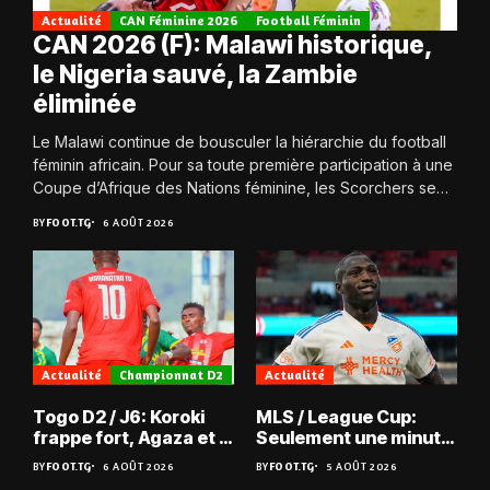
Actualité
CAN Féminine 2026
Football Féminin
CAN 2026 (F): Malawi historique,
le Nigeria sauvé, la Zambie
éliminée
Le Malawi continue de bousculer la hiérarchie du football
féminin africain. Pour sa toute première participation à une
Coupe d’Afrique des Nations féminine, les Scorchers se
qualifient avec éclat pour...
BY
FOOT.TG
6 AOÛT 2026
Actualité
Championnat D2
Actualité
Togo D2 / J6: Koroki
MLS / League Cup:
frappe fort, Agaza et la
Seulement une minute
JCA assurent,
de jeu pour Kévin
BY
FOOT.TG
6 AOÛT 2026
BY
FOOT.TG
5 AOÛT 2026
suspense avant Sara
Denkey