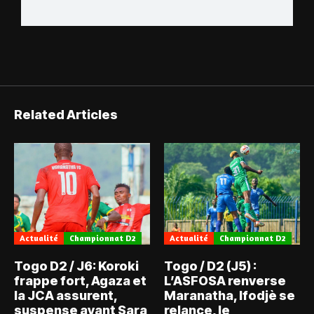
Related Articles
Actualité
Championnat D2
Actualité
Championnat D2
Togo D2 / J6: Koroki
Togo / D2 (J5) :
frappe fort, Agaza et
L’ASFOSA renverse
la JCA assurent,
Maranatha, Ifodjè se
suspense avant Sara
relance, le