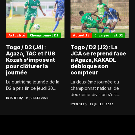
Actualité
Championnat D2
Actualité
Championnat D2
Togo / D2 (J4) :
Togo / D2 (J2) : La
Agaza, TAC et l’US
JCA se reprend face
Kozah s’imposent
à Agaza, KAKADL
pour clôturer la
débloque son
journée
compteur
La quatrième journée de la
La deuxième journée du
D2 a pris fin ce jeudi 30...
championnat national de
deuxième division s’est
BY
FOOT.TG
31 JUILLET 2026
achevée ce...
BY
FOOT.TG
23 JUILLET 2026