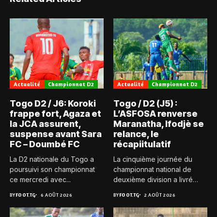
Actualité
Championnat D2
Actualité
Championnat D2
Togo D2 / J6: Koroki
Togo / D2 (J5) :
frappe fort, Agaza et
L’ASFOSA renverse
la JCA assurent,
Maranatha, Ifodjè se
suspense avant Sara
relance, le
FC – Doumbé FC
récapiitulatif
La D2 nationale du Togo a
La cinquième journée du
poursuivi son championnat
championnat national de
ce mercredi avec...
deuxième division a livré
son...
BY
FOOT.TG
6 AOÛT 2026
BY
FOOT.TG
2 AOÛT 2026