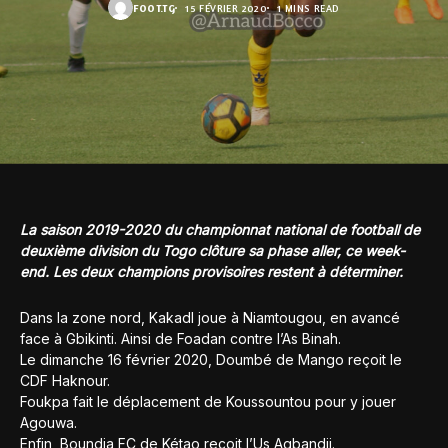
FOOT.TG
15 FÉVRIER 2020
1 MINS READ
La saison 2019-2020 du championnat national de football de
deuxième division du Togo clôture sa phase aller, ce week-
end. Les deux champions provisoires restent à déterminer.
Dans la zone nord, Kakadl joue à Niamtougou, en avancé
face à Gbikinti. Ainsi de Foadan contre l’As Binah.
Le dimanche 16 février 2020, Doumbé de Mango reçoit le
CDF Haknour.
Foukpa fait le déplacement de Koussountou pour y jouer
Agouwa.
Enfin, Boundja FC de Kétao reçoit l’Us Agbandji.