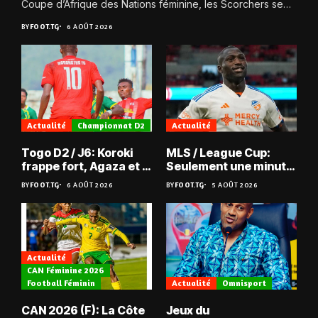
Coupe d’Afrique des Nations féminine, les Scorchers se
qualifient avec éclat pour...
BY
FOOT.TG
6 AOÛT 2026
Actualité
Championnat D2
Actualité
Togo D2 / J6: Koroki
MLS / League Cup:
frappe fort, Agaza et la
Seulement une minute
JCA assurent,
de jeu pour Kévin
BY
FOOT.TG
6 AOÛT 2026
BY
FOOT.TG
5 AOÛT 2026
suspense avant Sara
Denkey
FC – Doumbé FC
Actualité
CAN Féminine 2026
Football Féminin
Actualité
Omnisport
CAN 2026 (F): La Côte
Jeux du