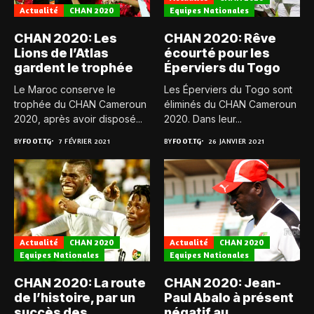
Actualité
CHAN 2020
Equipes Nationales
CHAN 2020: Les
CHAN 2020: Rêve
Lions de l’Atlas
écourté pour les
gardent le trophée
Éperviers du Togo
Le Maroc conserve le
Les Éperviers du Togo sont
trophée du CHAN Cameroun
éliminés du CHAN Cameroun
2020, après avoir disposé...
2020. Dans leur...
BY
FOOT.TG
7 FÉVRIER 2021
BY
FOOT.TG
26 JANVIER 2021
Actualité
CHAN 2020
Actualité
CHAN 2020
Equipes Nationales
Equipes Nationales
CHAN 2020: La route
CHAN 2020: Jean-
de l’histoire, par un
Paul Abalo à présent
succès des
négatif au