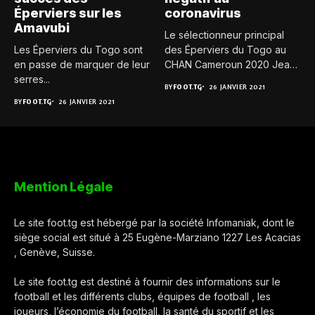
Éperviers sur les
coronavirus
Amavubi
Le sélectionneur principal
Les Éperviers du Togo sont
des Éperviers du Togo au
en passe de marquer de leur
CHAN Cameroun 2020 Jean-
serres...
Paul...
BY
FOOT.TG
26 JANVIER 2021
BY
FOOT.TG
26 JANVIER 2021
Mention Légale
Le site foot.tg est hébergé par la société Infomaniak, dont le
siège social est situé à 25 Eugène-Marziano 1227 Les Acacias
, Genève, Suisse.
Le site foot.tg est destiné à fournir des informations sur le
football et les différents clubs, équipes de football , les
joueurs, l’économie du football, la santé du sportif et les