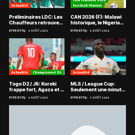
Actualité
Football Féminin
Préliminaires LDC: Les
CAN 2026 (F): Malawi
Chauffeurs retrouvent
historique, le Nigeria
les Mimos
sauvé, la Zambie
BY
FOOT.TG
6 AOÛT 2026
BY
FOOT.TG
6 AOÛT 2026
éliminée
Actualité
Championnat D2
Actualité
Togo D2 / J6: Koroki
MLS / League Cup:
frappe fort, Agaza et la
Seulement une minute
JCA assurent,
de jeu pour Kévin
BY
FOOT.TG
6 AOÛT 2026
BY
FOOT.TG
5 AOÛT 2026
suspense avant Sara
Denkey
FC – Doumbé FC