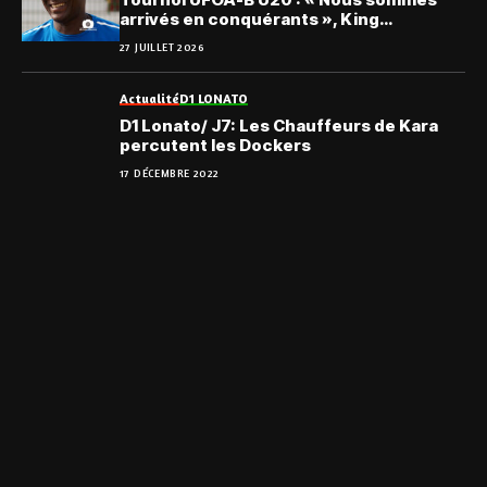
arrivés en conquérants », King
Ametokodo
27 JUILLET 2026
Actualité
D1 LONATO
D1 Lonato/ J7: Les Chauffeurs de Kara
percutent les Dockers
17 DÉCEMBRE 2022