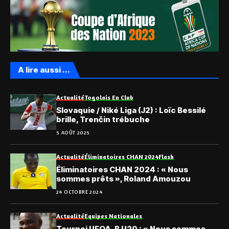
A lire aussi ...
Actualité
Togolais En Club
Slovaquie / Niké Liga (J2) : Loïc Bessilé
brille, Trenčin trébuche
5 AOÛT 2025
Actualité
Éliminatoires CHAN 2024
Flash
Éliminatoires CHAN 2024 : « Nous
sommes prêts », Roland Amouzou
24 OCTOBRE 2024
Actualité
Equipes Nationales
Tournoi UFOA-B U20 : « Nous sommes