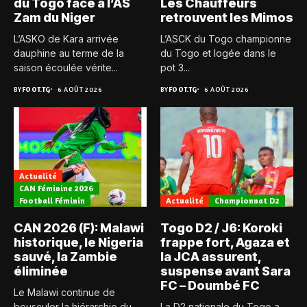
du Togo face à l’AS
Les Chauffeurs
Zam du Niger
retrouvent les Mimos
L’ASKO de Kara arrivée
L’ASCK du Togo championne
dauphine au terme de la
du Togo et logée dans le
saison écoulée vérite...
pot 3...
BY
FOOT.TG
6 AOÛT 2026
BY
FOOT.TG
6 AOÛT 2026
Actualité
CAN Féminine 2026
Football Féminin
Actualité
Championnat D2
CAN 2026 (F): Malawi
Togo D2 / J6: Koroki
historique, le Nigeria
frappe fort, Agaza et
sauvé, la Zambie
la JCA assurent,
éliminée
suspense avant Sara
FC – Doumbé FC
Le Malawi continue de
bousculer la hiérarchie du
La D2 nationale du Togo a