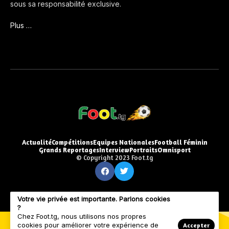
sous sa responsabilité exclusive.
Plus …
Actualité
Compétitions
Equipes Nationales
Football Féminin
Grands Reportages
Interview
Portraits
Omnisport
© Copyright 2023 Foot.tg
Votre vie privée est importante. Parlons cookies
?
Chez Foot.tg, nous utilisons nos propres
cookies pour améliorer votre expérience de
Accepter