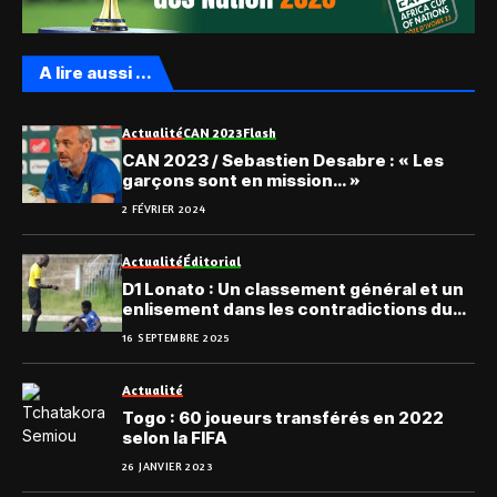
A lire aussi ...
Actualité
CAN 2023
Flash
CAN 2023 / Sebastien Desabre : « Les
garçons sont en mission… »
2 FÉVRIER 2024
Actualité
Éditorial
D1 Lonato : Un classement général et un
enlisement dans les contradictions du
football togolais
16 SEPTEMBRE 2025
Actualité
Togo : 60 joueurs transférés en 2022
selon la FIFA
26 JANVIER 2023