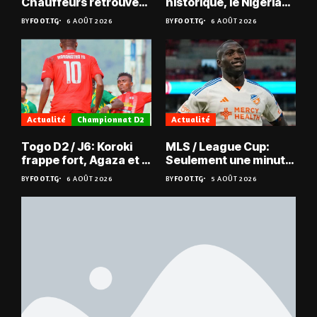
Chauffeurs retrouvent
historique, le Nigeria
les Mimos
sauvé, la Zambie
BY
FOOT.TG
6 AOÛT 2026
BY
FOOT.TG
6 AOÛT 2026
éliminée
Actualité
Championnat D2
Actualité
Togo D2 / J6: Koroki
MLS / League Cup:
frappe fort, Agaza et la
Seulement une minute
JCA assurent,
de jeu pour Kévin
BY
FOOT.TG
6 AOÛT 2026
BY
FOOT.TG
5 AOÛT 2026
suspense avant Sara
Denkey
FC – Doumbé FC