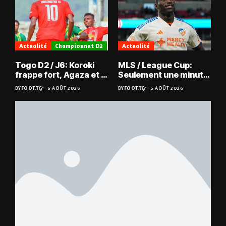
Actualité
Championnat D2
Actualité
Togo D2 / J6: Koroki
MLS / League Cup:
frappe fort, Agaza et la
Seulement une minute
JCA assurent,
de jeu pour Kévin
BY
FOOT.TG
6 AOÛT 2026
BY
FOOT.TG
5 AOÛT 2026
suspense avant Sara
Denkey
FC – Doumbé FC