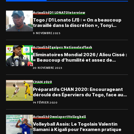
Actualité
D1 LONATO
Interview
Togo / D1 Lonato (J1) : « On a beaucoup
travaillé dans la discrétion », Tonyi
Agbessi
9 NOVEMBRE 2025
Actualité
Equipes Nationales
Flash
Eliminatoires Mondial 2026 / Aliou Cissé :
« Beaucoup d’humilité et assez de
confiance »
20 NOVEMBRE 2023
CHAN 2020
Préparatifs CHAN 2020: Encourageant
déroulé des Éperviers du Togo, face aux
U23 béninois
14 FÉVRIER 2020
Actualité
Omnisport
Volleyball
Volleyball Assis: Le Togolais Valentin
Samani à Kigali pour l’examen pratique