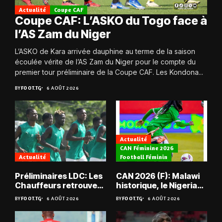
Actualité
Coupe CAF
Coupe CAF: L’ASKO du Togo face à
l’AS Zam du Niger
L’ASKO de Kara arrivée dauphine au terme de la saison
écoulée vérite de l’AS Zam du Niger pour le compte du
premier tour préliminaire de la Coupe CAF. Les Kondona...
BY
FOOT.TG
6 AOÛT 2026
Actualité
CAN Féminine 2026
Actualité
Football Féminin
Préliminaires LDC: Les
CAN 2026 (F): Malawi
Chauffeurs retrouvent
historique, le Nigeria
les Mimos
sauvé, la Zambie
BY
FOOT.TG
6 AOÛT 2026
BY
FOOT.TG
6 AOÛT 2026
éliminée