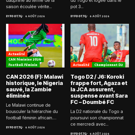
dauphine au terme de la
du Togo et logée dans le
saison écoulée vérite...
pot 3...
BY
FOOT.TG
6 AOÛT 2026
BY
FOOT.TG
6 AOÛT 2026
Actualité
CAN Féminine 2026
Football Féminin
Actualité
Championnat D2
CAN 2026 (F): Malawi
Togo D2 / J6: Koroki
historique, le Nigeria
frappe fort, Agaza et
sauvé, la Zambie
la JCA assurent,
éliminée
suspense avant Sara
FC – Doumbé FC
Le Malawi continue de
bousculer la hiérarchie du
La D2 nationale du Togo a
football féminin africain.
poursuivi son championnat
Pour...
ce mercredi avec...
BY
FOOT.TG
6 AOÛT 2026
BY
FOOT.TG
6 AOÛT 2026