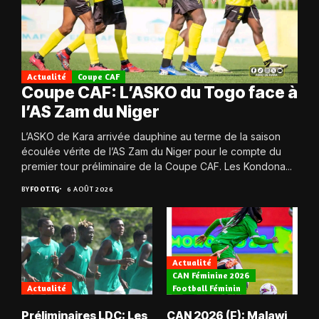
Actualité
Coupe CAF
Coupe CAF: L’ASKO du Togo face à
l’AS Zam du Niger
L’ASKO de Kara arrivée dauphine au terme de la saison
écoulée vérite de l’AS Zam du Niger pour le compte du
premier tour préliminaire de la Coupe CAF. Les Kondona...
BY
FOOT.TG
6 AOÛT 2026
Actualité
CAN Féminine 2026
Actualité
Football Féminin
Préliminaires LDC: Les
CAN 2026 (F): Malawi