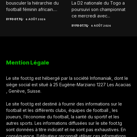
bousculer la hiérarchie du
La D2 nationale du Togo a
football féminin africain.
poursuivi son championnat
Pour...
ce mercredi avec...
BY
FOOT.TG
6 AOÛT 2026
BY
FOOT.TG
6 AOÛT 2026
Mention Légale
Le site foot.tg est hébergé par la société Infomaniak, dont le
siège social est situé à 25 Eugène-Marziano 1227 Les Acacias
, Genève, Suisse.
Le site foot.tg est destiné à fournir des informations sur le
football et les différents clubs, équipes de football , les
joueurs, l’économie du football, la santé du sportif et les
autres sports. Les informations diffusées sur le site foot.tg
sont données à titre indicatif et ne sont pas exhaustives. En
conséquence, l’utilisateur reconnaît utiliser ces informations