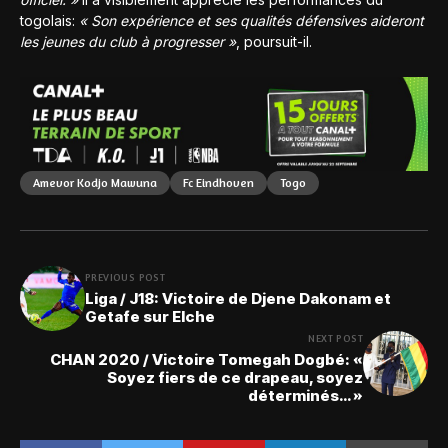
togolais:
« Son expérience et ses qualités défensives aideront
les jeunes du club à progresser »
, poursuit-il.
Amevor Kodjo Mawuna
Fc Eindhoven
Togo
PREVIOUS POST
Liga / J18: Victoire de Djene Dakonam et
Getafe sur Elche
NEXT POST
CHAN 2020 / Victoire Tomegah Dogbé: «
Soyez fiers de ce drapeau, soyez
déterminés… »