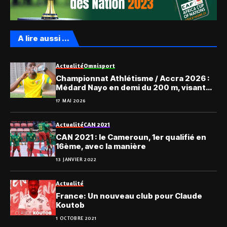
A lire aussi ...
Actualité
Omnisport
Championnat Athlétisme / Accra 2026 :
Médard Nayo en demi du 200 m, visant
exploit historique
17 MAI 2026
Actualité
CAN 2021
CAN 2021 : le Cameroun, 1er qualifié en
16ème, avec la manière
13 JANVIER 2022
Actualité
France: Un nouveau club pour Claude
Koutob
1 OCTOBRE 2021