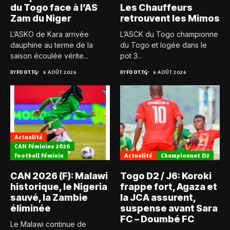
du Togo face à l’AS
Les Chauffeurs
Zam du Niger
retrouvent les Mimos
L’ASKO de Kara arrivée
L’ASCK du Togo championne
dauphine au terme de la
du Togo et logée dans le
saison écoulée vérite...
pot 3...
BY
FOOT.TG
6 AOÛT 2026
BY
FOOT.TG
6 AOÛT 2026
Actualité
CAN Féminine 2026
Football Féminin
Actualité
Championnat D2
CAN 2026 (F): Malawi
Togo D2 / J6: Koroki
historique, le Nigeria
frappe fort, Agaza et
sauvé, la Zambie
la JCA assurent,
éliminée
suspense avant Sara
FC – Doumbé FC
Le Malawi continue de