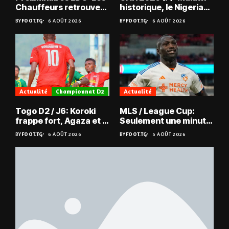
Chauffeurs retrouvent
historique, le Nigeria
les Mimos
sauvé, la Zambie
BY
FOOT.TG
6 AOÛT 2026
BY
FOOT.TG
6 AOÛT 2026
éliminée
Actualité
Championnat D2
Actualité
Togo D2 / J6: Koroki
MLS / League Cup:
frappe fort, Agaza et la
Seulement une minute
JCA assurent,
de jeu pour Kévin
BY
FOOT.TG
6 AOÛT 2026
BY
FOOT.TG
5 AOÛT 2026
suspense avant Sara
Denkey
FC – Doumbé FC