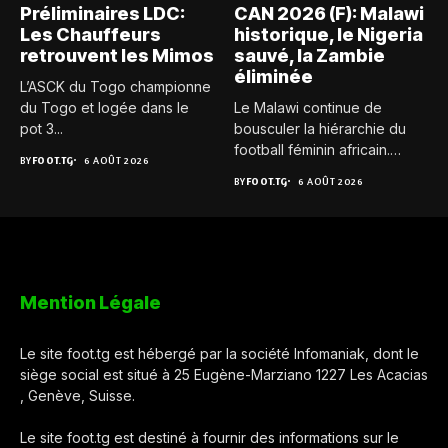
Préliminaires LDC:
CAN 2026 (F): Malawi
Les Chauffeurs
historique, le Nigeria
retrouvent les Mimos
sauvé, la Zambie
éliminée
L’ASCK du Togo championne
du Togo et logée dans le
Le Malawi continue de
pot 3...
bousculer la hiérarchie du
football féminin africain.
BY
FOOT.TG
6 AOÛT 2026
Pour...
BY
FOOT.TG
6 AOÛT 2026
Mention Légale
Le site foot.tg est hébergé par la société Infomaniak, dont le
siège social est situé à 25 Eugène-Marziano 1227 Les Acacias
, Genève, Suisse.
Le site foot.tg est destiné à fournir des informations sur le