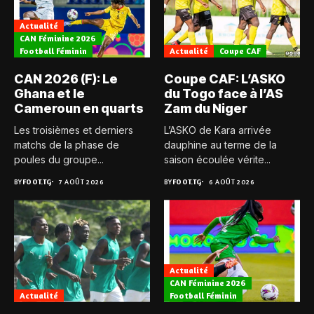
Actualité
CAN Féminine 2026
Football Féminin
Actualité
Coupe CAF
CAN 2026 (F): Le
Coupe CAF: L’ASKO
Ghana et le
du Togo face à l’AS
Cameroun en quarts
Zam du Niger
Les troisièmes et derniers
L’ASKO de Kara arrivée
matchs de la phase de
dauphine au terme de la
poules du groupe...
saison écoulée vérite...
BY
FOOT.TG
7 AOÛT 2026
BY
FOOT.TG
6 AOÛT 2026
Actualité
CAN Féminine 2026
Actualité
Football Féminin