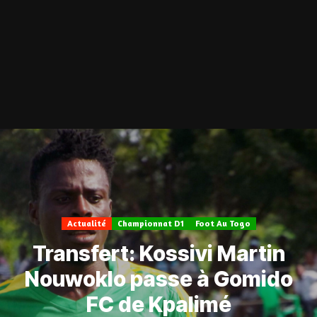
Actualité
Championnat D1
Foot Au Togo
Transfert: Kossivi Martin
Nouwoklo passe à Gomido
FC de Kpalimé