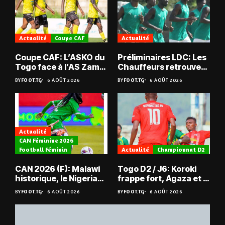
Actualité
Coupe CAF
Actualité
Coupe CAF: L’ASKO du
Préliminaires LDC: Les
Togo face à l’AS Zam
Chauffeurs retrouvent
du Niger
les Mimos
BY
FOOT.TG
6 AOÛT 2026
BY
FOOT.TG
6 AOÛT 2026
Actualité
CAN Féminine 2026
Football Féminin
Actualité
Championnat D2
CAN 2026 (F): Malawi
Togo D2 / J6: Koroki
historique, le Nigeria
frappe fort, Agaza et la
sauvé, la Zambie
JCA assurent,
BY
FOOT.TG
6 AOÛT 2026
BY
FOOT.TG
6 AOÛT 2026
éliminée
suspense avant Sara
FC – Doumbé FC